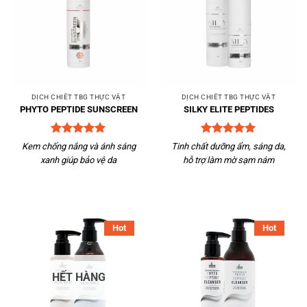
DỊCH CHIẾT TBG THỰC VẬT
DỊCH CHIẾT TBG THỰC VẬT
PHYTO PEPTIDE SUNSCREEN
SILKY ELITE PEPTIDES
Được xếp
Được xếp
Kem chống nắng và ánh sáng
Tinh chất dưỡng ẩm, sáng da,
hạng
5
5
hạng
5
5
xanh giúp bảo vệ da
hỗ trợ làm mờ sạm nám
sao
sao
Hot
Hot
HẾT HÀNG