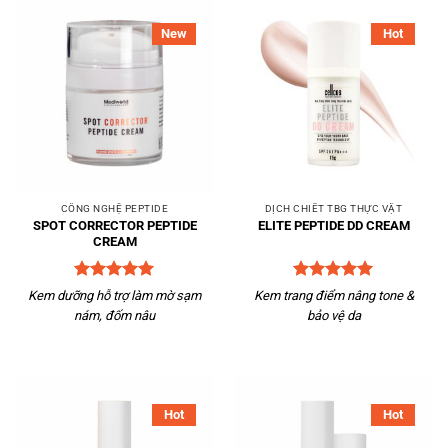
New
Hot
CÔNG NGHỆ PEPTIDE
DỊCH CHIẾT TBG THỰC VẬT
SPOT CORRECTOR PEPTIDE
ELITE PEPTIDE DD CREAM
CREAM
Được xếp
Được xếp
Kem dưỡng hỗ trợ làm mờ sạm
Kem trang điểm nâng tone &
hạng
5
5
hạng
5
5
nám, đốm nâu
bảo vệ da
sao
sao
Hot
Hot