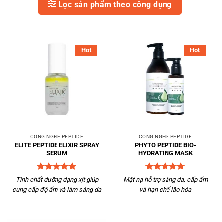
Lọc sản phẩm theo công dụng
Hot
Hot
CÔNG NGHỆ PEPTIDE
CÔNG NGHỆ PEPTIDE
ELITE PEPTIDE ELIXIR SPRAY
PHYTO PEPTIDE BIO-
SERUM
HYDRATING MASK
Được xếp
Được xếp
Tinh chất dưỡng dạng xịt giúp
Mặt nạ hỗ trợ sáng da, cấp ẩm
hạng
5
5
hạng
5
5
cung cấp độ ẩm và làm sáng da
và hạn chế lão hóa
sao
sao