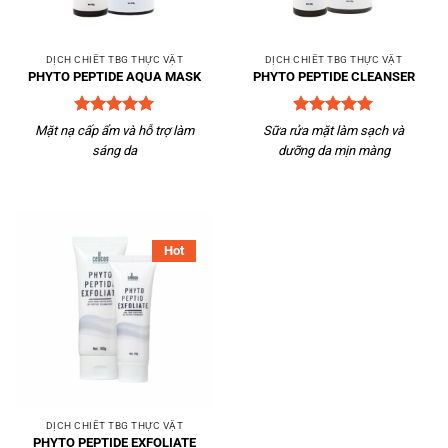
DỊCH CHIẾT TBG THỰC VẬT
DỊCH CHIẾT TBG THỰC VẬT
PHYTO PEPTIDE AQUA MASK
PHYTO PEPTIDE CLEANSER
Được xếp
Được xếp
Mặt nạ cấp ẩm và hỗ trợ làm
Sữa rửa mặt làm sạch và
hạng
5
5
hạng
5
5
sáng da
dưỡng da mịn màng
sao
sao
Hot
DỊCH CHIẾT TBG THỰC VẬT
PHYTO PEPTIDE EXFOLIATE