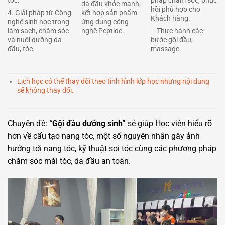
pháp chăm sóc, phục
tóc.
da đầu khỏe mạnh,
hồi phù hợp cho
kết hợp sản phẩm
4. Giải pháp từ Công
Khách hàng.
ứng dụng công
nghệ sinh học trong
nghệ Peptide.
– Thực hành các
làm sạch, chăm sóc
bước gội đầu,
và nuôi dưỡng da
massage.
đầu, tóc.
Lịch học có thể thay đổi theo tình hình lớp học nhưng nội dung
sẽ không thay đổi.
Chuyên đề:
“Gội đầu dưỡng sinh”
sẽ giúp Học viên hiểu rõ
hơn về cấu tạo nang tóc, một số nguyên nhân gây ảnh
hưởng tới nang tóc, kỹ thuật soi tóc cùng các phương pháp
chăm sóc mái tóc, da đầu an toàn.