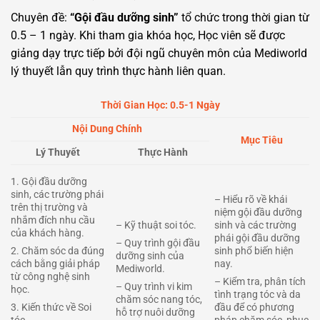
Chuyên đề:
“Gội đầu dưỡng sinh”
tổ chức trong thời gian từ
0.5 – 1 ngày. Khi tham gia khóa học, Học viên sẽ được
giảng dạy trực tiếp bởi đội ngũ chuyên môn của Mediworld
lý thuyết lẫn quy trình thực hành liên quan.
Thời Gian Học: 0.5-1 Ngày
Nội Dung Chính
Mục Tiêu
Lý Thuyết
Thực Hành
1. Gội đầu dưỡng
sinh, các trường phái
– Hiểu rõ về khái
trên thị trường và
niệm gội đầu dưỡng
nhắm đích nhu cầu
– Kỹ thuật soi tóc.
sinh và các trường
của khách hàng.
phái gội đầu dưỡng
– Quy trình gội đầu
sinh phổ biến hiện
2. Chăm sóc da đúng
dưỡng sinh của
nay.
cách bằng giải pháp
Mediworld.
từ công nghệ sinh
– Kiểm tra, phân tích
– Quy trình vi kim
học.
tình trạng tóc và da
chăm sóc nang tóc,
đầu để có phương
3. Kiến thức về Soi
hỗ trợ nuôi dưỡng