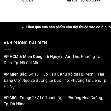
Cho Da
An Toàn Với Gold 24k
Hiệu quả của sản phẩm còn tùy thuộc vào cơ địa, tình trạng,
VĂN PHÒNG ĐẠI DIỆN
VP HCM & Miền Đông:
46 Nguyễn Văn Thủ, Phường Tân
Định, Tp. Hồ Chí Minh
VP Miền Bắc:
Số 16 – Lô TT01, Khu đô thị HD Mon – Hải
Đăng City, Ngõ 2b đường Lê Đức Thọ, Phường Từ Liêm, Tp.
Hà Nội
VP Miền Trung:
237 Lê Thanh Nghị, Phường Hòa Cường,
Tp. Đà Nẵng