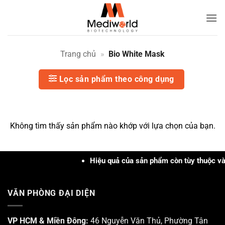
Bỏ
qua
Bio
nội
White
dung
Mask
Trang chủ
»
Bio White Mask
|
Lọc sản phẩm theo công dụng
Mediworld
Không tìm thấy sản phẩm nào khớp với lựa chọn của bạn.
Hiệu quả của sản phẩm còn tùy thuộc vào 
VĂN PHÒNG ĐẠI DIỆN
VP HCM & Miền Đông:
46 Nguyễn Văn Thủ, Phường Tân