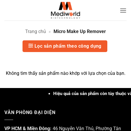
Bỏ
qua
Micro
nội
Make
dung
Up
Trang chủ
»
Micro Make Up Remover
Remover
Lọc sản phẩm theo công dụng
|
Mediworld
Không tìm thấy sản phẩm nào khớp với lựa chọn của bạn.
Hiệu quả của sản phẩm còn tùy thuộc vào 
VĂN PHÒNG ĐẠI DIỆN
VP HCM & Miền Đông:
46 Nguyễn Văn Thủ, Phường Tân