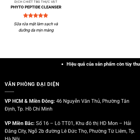
DỊCH CHIẾT TBG THỰC VẬT
PHYTO PEPTIDE CLEANSER
Được xếp
Sữa rửa mặt làm sạch và
hạng
5
5
dưỡng da mịn màng
sao
Hiệu quả của sản phẩm còn tùy thuộc vào
VĂN PHÒNG ĐẠI DIỆN
VP HCM & Miền Đông:
46 Nguyễn Văn Thủ, Phường Tân
Định, Tp. Hồ Chí Minh
VP Miền Bắc:
Số 16 – Lô TT01, Khu đô thị HD Mon – Hải
Đăng City, Ngõ 2b đường Lê Đức Thọ, Phường Từ Liêm, Tp.
Hà Nội