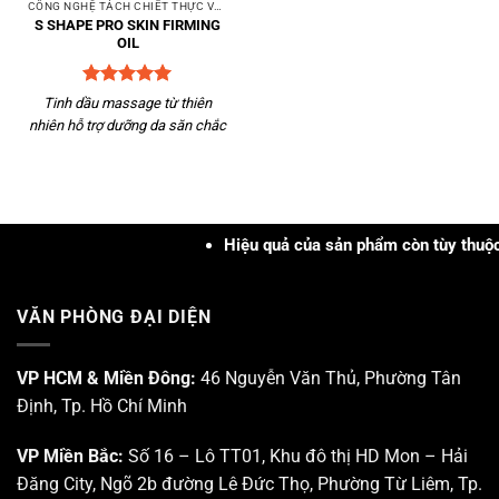
CÔNG NGHỆ TÁCH CHIẾT THỰC VẬT
S SHAPE PRO SKIN FIRMING
OIL
Được xếp
Tinh dầu massage từ thiên
hạng
5
5
nhiên hỗ trợ dưỡng da săn chắc
sao
Hiệu quả của sản phẩm còn tùy thuộc v
VĂN PHÒNG ĐẠI DIỆN
VP HCM & Miền Đông:
46 Nguyễn Văn Thủ, Phường Tân
Định, Tp. Hồ Chí Minh
VP Miền Bắc:
Số 16 – Lô TT01, Khu đô thị HD Mon – Hải
Đăng City, Ngõ 2b đường Lê Đức Thọ, Phường Từ Liêm, Tp.