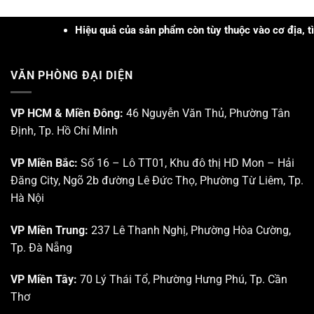
cập
tại
và
nhật
Trung
Công
kiến
Hiệu quả của sản phẩm còn tùy thuộc vào cơ địa, tình trạn
tâm
nghệ
thức
Nghiên
Sinh
khoa
cứu
học
học
Triển
trong
VĂN PHÒNG ĐẠI DIỆN
tại
khai
Da
Trung
Khu
liễu
tâm
Công
–
Công
VP HCM & Miền Đông:
46 Nguyễn Văn Thủ, Phường Tân
nghệ
Da
nghệ
cao
thẩm
Định, Tp. Hồ Chí Minh
Sinh
Tp.
mỹ”
học
HCM
Tp.
VP Miền Bắc:
Số 16 – Lô TT01, Khu đô thị HD Mon – Hải
Hồ
Đăng City, Ngõ 2b đường Lê Đức Thọ, Phường Từ Liêm, Tp.
Chí
Minh
Hà Nội
VP Miền Trung:
237 Lê Thanh Nghị, Phường Hòa Cường,
Tp. Đà Nẵng
VP Miền Tây:
70 Lý Thái Tổ, Phường Hưng Phú, Tp. Cần
Thơ