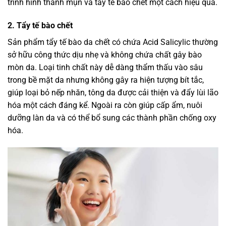
trình hình thành mụn và tẩy tế bào chết một cách hiệu quả.
2. Tẩy tế bào chết
Sản phẩm tẩy tế bào da chết có chứa Acid Salicylic thường
sở hữu công thức dịu nhẹ và không chứa chất gây bào
mòn da. Loại tinh chất này dễ dàng thẩm thấu vào sâu
trong bề mặt da nhưng không gây ra hiện tượng bít tắc,
giúp loại bỏ nếp nhăn, tông da được cải thiện và đẩy lùi lão
hóa một cách đáng kể. Ngoài ra còn giúp cấp ẩm, nuôi
dưỡng làn da và có thể bổ sung các thành phần chống oxy
hóa.