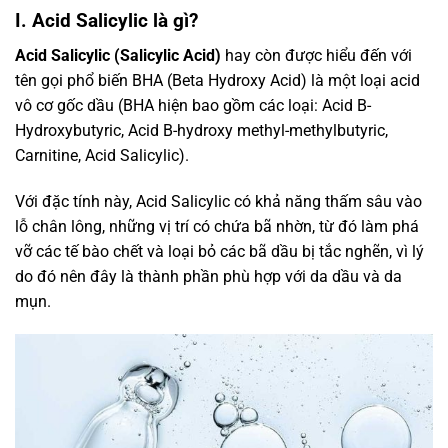
I. Acid Salicylic là gì?
Acid Salicylic (Salicylic Acid)
hay còn được hiểu đến với
tên gọi phổ biến BHA (Beta Hydroxy Acid) là một loại acid
vô cơ gốc dầu (BHA hiện bao gồm các loại: Acid B-
Hydroxybutyric, Acid B-hydroxy methyl-methylbutyric,
Carnitine, Acid Salicylic).
Với đặc tính này, Acid Salicylic có khả năng thấm sâu vào
lỗ chân lông, những vị trí có chứa bã nhờn, từ đó làm phá
vỡ các tế bào chết và loại bỏ các bã dầu bị tắc nghẽn, vì lý
do đó nên đây là thành phần phù hợp với da dầu và da
mụn.