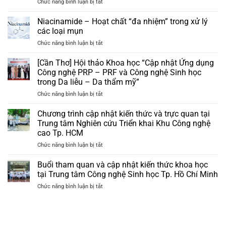
ở
Chức năng bình luận bị tắt
SCHDC
2026
Niacinamide – Hoạt chất “đa nhiệm” trong xử lý
|
các loại mụn
Hội
ở
Chức năng bình luận bị tắt
nghị
Niacinamide
Da
–
[Cần Thơ] Hội thảo Khoa học “Cập nhật Ứng dụng
liễu
Hoạt
Nam
Công nghệ PRP – PRF và Công nghệ Sinh học
chất
Trung
trong Da liễu – Da thẩm mỹ”
“đa
Bộ
ở
Chức năng bình luận bị tắt
nhiệm”
và
[Cần
trong
Tây
Thơ]
xử
Chương trình cập nhật kiến thức và trực quan tại
Nguyên
Hội
lý
năm
Trung tâm Nghiên cứu Triển khai Khu Công nghệ
thảo
các
2026
cao Tp. HCM
Khoa
loại
ở
Chức năng bình luận bị tắt
học
mụn
Chương
“Cập
trình
nhật
Buổi tham quan và cập nhật kiến thức khoa học
cập
Ứng
tại Trung tâm Công nghệ Sinh học Tp. Hồ Chí Minh
nhật
dụng
ở
Chức năng bình luận bị tắt
kiến
Công
Buổi
thức
nghệ
tham
và
PRP
quan
trực
–
và
quan
PRF