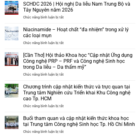
SCHDC 2026 | Hội nghị Da liễu Nam Trung Bộ và
Tây Nguyên năm 2026
ở
Chức năng bình luận bị tắt
SCHDC
2026
Niacinamide – Hoạt chất “đa nhiệm” trong xử lý
|
các loại mụn
Hội
ở
Chức năng bình luận bị tắt
nghị
Niacinamide
Da
–
[Cần Thơ] Hội thảo Khoa học “Cập nhật Ứng dụng
liễu
Hoạt
Nam
Công nghệ PRP – PRF và Công nghệ Sinh học
chất
Trung
trong Da liễu – Da thẩm mỹ”
“đa
Bộ
ở
Chức năng bình luận bị tắt
nhiệm”
và
[Cần
trong
Tây
Thơ]
xử
Chương trình cập nhật kiến thức và trực quan tại
Nguyên
Hội
lý
năm
Trung tâm Nghiên cứu Triển khai Khu Công nghệ
thảo
các
2026
cao Tp. HCM
Khoa
loại
ở
Chức năng bình luận bị tắt
học
mụn
Chương
“Cập
trình
nhật
Buổi tham quan và cập nhật kiến thức khoa học
cập
Ứng
tại Trung tâm Công nghệ Sinh học Tp. Hồ Chí Minh
nhật
dụng
ở
Chức năng bình luận bị tắt
kiến
Công
Buổi
thức
nghệ