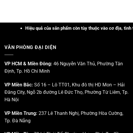
tham
và
PRP
quan
trực
–
và
quan
PRF
cập
tại
và
nhật
Trung
Công
kiến
Hiệu quả của sản phẩm còn tùy thuộc vào cơ địa, tình trạng
tâm
nghệ
thức
Nghiên
Sinh
khoa
cứu
học
học
Triển
trong
VĂN PHÒNG ĐẠI DIỆN
tại
khai
Da
Trung
Khu
liễu
tâm
Công
–
Công
VP HCM & Miền Đông:
46 Nguyễn Văn Thủ, Phường Tân
nghệ
Da
nghệ
cao
thẩm
Định, Tp. Hồ Chí Minh
Sinh
Tp.
mỹ”
học
HCM
Tp.
VP Miền Bắc:
Số 16 – Lô TT01, Khu đô thị HD Mon – Hải
Hồ
Đăng City, Ngõ 2b đường Lê Đức Thọ, Phường Từ Liêm, Tp.
Chí
Minh
Hà Nội
VP Miền Trung:
237 Lê Thanh Nghị, Phường Hòa Cường,
Tp. Đà Nẵng