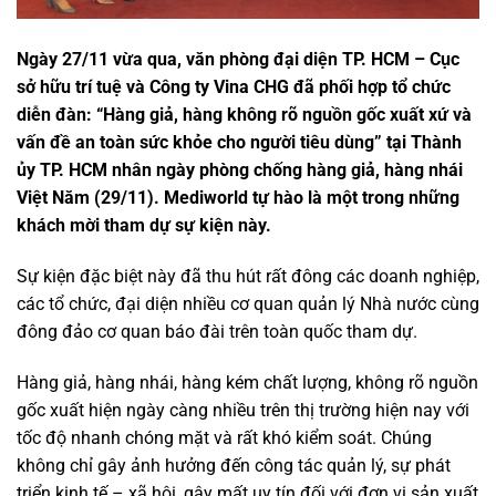
Ngày 27/11 vừa qua, văn phòng đại diện TP. HCM – Cục
sở hữu trí tuệ và Công ty Vina CHG đã phối hợp tổ chức
diễn đàn: “Hàng giả, hàng không rõ nguồn gốc xuất xứ và
vấn đề an toàn sức khỏe cho người tiêu dùng” tại Thành
ủy TP. HCM nhân ngày phòng chống hàng giả, hàng nhái
Việt Năm (29/11). Mediworld tự hào là một trong những
khách mời tham dự sự kiện này.
Sự kiện đặc biệt này đã thu hút rất đông các doanh nghiệp,
các tổ chức, đại diện nhiều cơ quan quản lý Nhà nước cùng
đông đảo cơ quan báo đài trên toàn quốc tham dự.
Hàng giả, hàng nhái, hàng kém chất lượng, không rõ nguồn
gốc xuất hiện ngày càng nhiều trên thị trường hiện nay với
tốc độ nhanh chóng mặt và rất khó kiểm soát. Chúng
không chỉ gây ảnh hưởng đến công tác quản lý, sự phát
triển kinh tế – xã hội, gây mất uy tín đối với đơn vị sản xuất