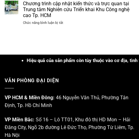
Thơ]
xử
Chương trình cập nhật kiến thức và trực quan tại
Nguyên
3tr
Hội
lý
năm
Trung tâm Nghiên cứu Triển khai Khu Công nghệ
đồng
thảo
các
2026
cao Tp. HCM
Khoa
loại
ở
Chức năng bình luận bị tắt
học
mụn
Chương
“Cập
trình
nhật
cập
Ứng
nhật
dụng
kiến
Công
thức
nghệ
và
Hiệu quả của sản phẩm còn tùy thuộc vào cơ địa, tình trạng
PRP
trực
–
quan
PRF
tại
và
VĂN PHÒNG ĐẠI DIỆN
Trung
Công
tâm
nghệ
Nghiên
Sinh
cứu
VP HCM & Miền Đông:
46 Nguyễn Văn Thủ, Phường Tân
học
Triển
trong
Định, Tp. Hồ Chí Minh
khai
Da
Khu
liễu
Công
–
VP Miền Bắc:
Số 16 – Lô TT01, Khu đô thị HD Mon – Hải
nghệ
Da
Đăng City, Ngõ 2b đường Lê Đức Thọ, Phường Từ Liêm, Tp.
cao
thẩm
Tp.
mỹ”
Hà Nội
HCM