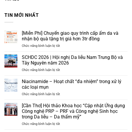
TIN MỚI NHẤT
[Miễn Phí] Chuyển giao quy trình cấp ẩm da và
nhận bộ quà tặng trị giá hơn 3tr đồng
ở
Chức năng bình luận bị tắt
[Miễn
Phí]
SCHDC 2026 | Hội nghị Da liễu Nam Trung Bộ và
Chuyển
Tây Nguyên năm 2026
giao
ở
Chức năng bình luận bị tắt
quy
SCHDC
trình
2026
Niacinamide – Hoạt chất “đa nhiệm” trong xử lý
cấp
|
ẩm
các loại mụn
Hội
da
ở
Chức năng bình luận bị tắt
nghị
và
Niacinamide
Da
nhận
–
[Cần Thơ] Hội thảo Khoa học “Cập nhật Ứng dụng
liễu
bộ
Hoạt
Nam
Công nghệ PRP – PRF và Công nghệ Sinh học
quà
chất
Trung
tặng
trong Da liễu – Da thẩm mỹ”
“đa
Bộ
trị
ở
Chức năng bình luận bị tắt
nhiệm”
và
giá
[Cần
trong
Tây
hơn