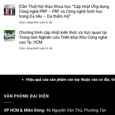
Niacinamide
Da
nhận
–
[Cần Thơ] Hội thảo Khoa học “Cập nhật Ứng dụng
liễu
bộ
Hoạt
Nam
Công nghệ PRP – PRF và Công nghệ Sinh học
quà
chất
Trung
tặng
trong Da liễu – Da thẩm mỹ”
“đa
Bộ
trị
ở
Chức năng bình luận bị tắt
nhiệm”
và
giá
[Cần
trong
Tây
hơn
Thơ]
xử
Chương trình cập nhật kiến thức và trực quan tại
Nguyên
3tr
Hội
lý
năm
Trung tâm Nghiên cứu Triển khai Khu Công nghệ
đồng
thảo
các
2026
cao Tp. HCM
Khoa
loại
ở
Chức năng bình luận bị tắt
học
mụn
Chương
“Cập
trình
nhật
cập
Ứng
nhật
dụng
kiến
Công
thức
nghệ
và
Hiệu quả của sản phẩm còn tùy thuộc vào cơ địa, tình trạn
PRP
trực
–
quan
PRF
tại
và
VĂN PHÒNG ĐẠI DIỆN
Trung
Công
tâm
nghệ
Nghiên
Sinh
cứu
VP HCM & Miền Đông:
46 Nguyễn Văn Thủ, Phường Tân
học
Triển
trong