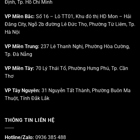
Định, Tp. Hồ Chí Minh
khai
Da
Khu
liễu
Công
–
VP Miền Bắc:
Số 16 – Lô TT01, Khu đô thị HD Mon – Hải
nghệ
Da
Đăng City, Ngõ 2b đường Lê Đức Thọ, Phường Từ Liêm, Tp.
cao
thẩm
Tp.
mỹ”
Hà Nội
HCM
VP Miền Trung:
237 Lê Thanh Nghị, Phường Hòa Cường,
Tp. Đà Nẵng
VP Miền Tây:
70 Lý Thái Tổ, Phường Hưng Phú, Tp. Cần
Thơ
VP Tây Nguyên:
31 Nguyễn Tất Thành, Phường Buôn Ma
Thuột, Tỉnh Đắk Lắk
THÔNG TIN LIÊN HỆ
Hotline/Zalo:
0936 385 488