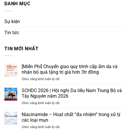
DANH MỤC
Sự kiện
Tin tức
TIN MỚI NHẤT
[Miễn Phí] Chuyển giao quy trình cấp ẩm da và
nhận bộ quà tặng trị giá hơn 3tr đồng
ở
Chức năng bình luận bị tắt
[Miễn
Phí]
SCHDC 2026 | Hội nghị Da liễu Nam Trung Bộ và
Chuyển
Tây Nguyên năm 2026
giao
ở
Chức năng bình luận bị tắt
quy
SCHDC
trình
2026
Niacinamide – Hoạt chất “đa nhiệm” trong xử lý
cấp
|
ẩm
các loại mụn
Hội
da
ở
Chức năng bình luận bị tắt
nghị
và