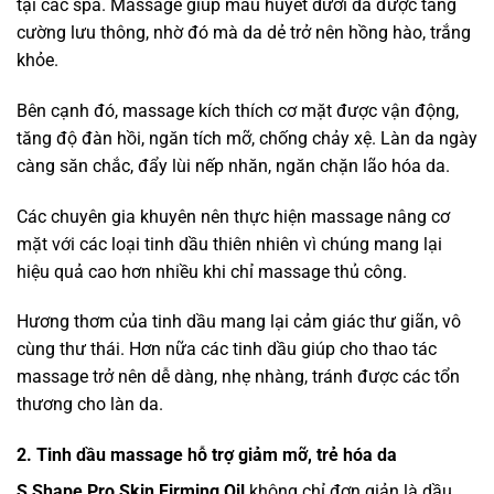
tại các spa. Massage giúp máu huyết dưới da được tăng
cường lưu thông, nhờ đó mà da dẻ trở nên hồng hào, trắng
khỏe.
Bên cạnh đó, massage kích thích cơ mặt được vận động,
tăng độ đàn hồi, ngăn tích mỡ, chống chảy xệ. Làn da ngày
càng săn chắc, đẩy lùi nếp nhăn, ngăn chặn lão hóa da.
Các chuyên gia khuyên nên thực hiện massage nâng cơ
mặt với các loại tinh dầu thiên nhiên vì chúng mang lại
hiệu quả cao hơn nhiều khi chỉ massage thủ công.
Hương thơm của tinh dầu mang lại cảm giác thư giãn, vô
cùng thư thái. Hơn nữa các tinh dầu giúp cho thao tác
massage trở nên dễ dàng, nhẹ nhàng, tránh được các tổn
thương cho làn da.
2. Tinh dầu massage hỗ trợ giảm mỡ, trẻ hóa da
S Shape Pro Skin Firming Oil
không chỉ đơn giản là dầu