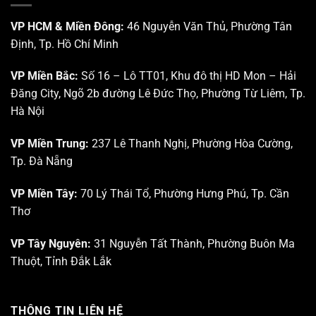
nghệ
Nghiên
Sinh
cứu
VP HCM & Miền Đông:
46 Nguyễn Văn Thủ, Phường Tân
học
Triển
trong
Định, Tp. Hồ Chí Minh
khai
Da
Khu
liễu
Công
–
VP Miền Bắc:
Số 16 – Lô TT01, Khu đô thị HD Mon – Hải
nghệ
Da
Đăng City, Ngõ 2b đường Lê Đức Thọ, Phường Từ Liêm, Tp.
cao
thẩm
Tp.
mỹ”
Hà Nội
HCM
VP Miền Trung:
237 Lê Thanh Nghị, Phường Hòa Cường,
Tp. Đà Nẵng
VP Miền Tây:
70 Lý Thái Tổ, Phường Hưng Phú, Tp. Cần
Thơ
VP Tây Nguyên:
31 Nguyễn Tất Thành, Phường Buôn Ma
Thuột, Tỉnh Đắk Lắk
THÔNG TIN LIÊN HỆ