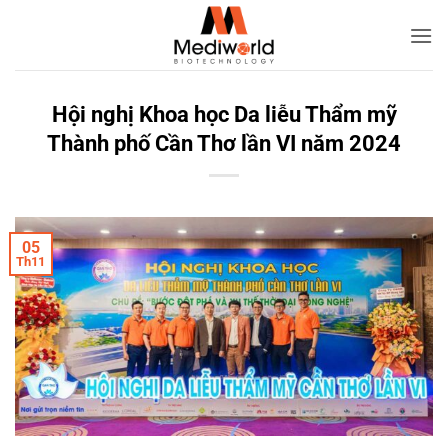
Bỏ
qua
nội
dung
Hội nghị Khoa học Da liễu Thẩm mỹ
Thành phố Cần Thơ lần VI năm 2024
05
Th11