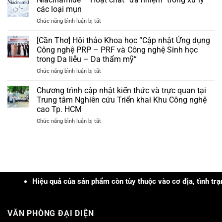
|
ẩm
các loại mụn
Hội
da
ở
Chức năng bình luận bị tắt
nghị
và
Niacinamide
Da
nhận
–
[Cần Thơ] Hội thảo Khoa học “Cập nhật Ứng dụng
liễu
bộ
Hoạt
Nam
Công nghệ PRP – PRF và Công nghệ Sinh học
quà
chất
Trung
tặng
trong Da liễu – Da thẩm mỹ”
“đa
Bộ
trị
ở
Chức năng bình luận bị tắt
nhiệm”
và
giá
[Cần
trong
Tây
hơn
Thơ]
xử
Chương trình cập nhật kiến thức và trực quan tại
Nguyên
3tr
Hội
lý
năm
Trung tâm Nghiên cứu Triển khai Khu Công nghệ
đồng
thảo
các
2026
cao Tp. HCM
Khoa
loại
ở
Chức năng bình luận bị tắt
học
mụn
Chương
“Cập
trình
nhật
cập
Ứng
nhật
dụng
kiến
Công
thức
nghệ
và
Hiệu quả của sản phẩm còn tùy thuộc vào cơ địa, tình trạng, kh
PRP
trực
–
quan
PRF
tại
và
VĂN PHÒNG ĐẠI DIỆN
Trung
Công
tâm