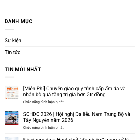
DANH MỤC
Sự kiện
Tin tức
TIN MỚI NHẤT
[Miễn Phí] Chuyển giao quy trình cấp ẩm da và
nhận bộ quà tặng trị giá hơn 3tr đồng
ở
Chức năng bình luận bị tắt
[Miễn
Phí]
SCHDC 2026 | Hội nghị Da liễu Nam Trung Bộ và
Chuyển
Tây Nguyên năm 2026
giao
ở
Chức năng bình luận bị tắt
quy
SCHDC
trình
2026
Niacinamide – Hoạt chất “đa nhiệm” trong xử lý
cấp