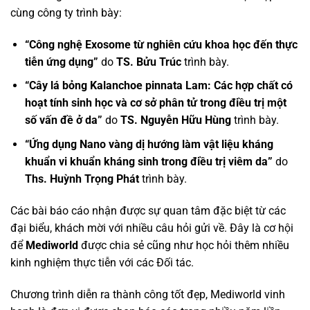
cùng công ty trình bày:
“Công nghệ Exosome từ nghiên cứu khoa học đến thực
tiễn ứng dụng”
do
TS. Bửu Trúc
trình bày.
“Cây lá bỏng Kalanchoe pinnata Lam: Các hợp chất có
hoạt tính sinh học và cơ sở phân tử trong điều trị một
số vấn đề ở da”
do
TS. Nguyễn Hữu Hùng
trình bày.
“Ứng dụng Nano vàng dị hướng làm vật liệu kháng
khuẩn vi khuẩn kháng sinh trong điều trị viêm da”
do
Ths. Huỳnh Trọng Phát
trình bày.
Các bài báo cáo nhận được sự quan tâm đặc biệt từ các
đại biểu, khách mời với nhiều câu hỏi gửi về. Đây là cơ hội
để
Mediworld
được chia sẻ cũng như học hỏi thêm nhiều
kinh nghiệm thực tiễn với các Đối tác.
Chương trình diễn ra thành công tốt đẹp, Mediworld vinh