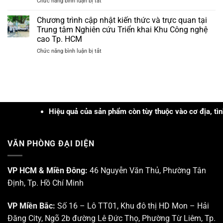
ở
Chức năng bình luận bị tắt
nhiệm”
và
giá
[Cần
trong
Tây
hơn
Thơ]
xử
Chương trình cập nhật kiến thức và trực quan tại
Nguyên
3tr
Hội
lý
năm
Trung tâm Nghiên cứu Triển khai Khu Công nghệ
đồng
thảo
các
2026
cao Tp. HCM
Khoa
loại
ở
Chức năng bình luận bị tắt
học
mụn
Chương
“Cập
trình
nhật
cập
Ứng
nhật
dụng
kiến
Công
thức
nghệ
và
Hiệu quả của sản phẩm còn tùy thuộc vào cơ địa, tình trạng
PRP
trực
–
quan
PRF
tại
và
VĂN PHÒNG ĐẠI DIỆN
Trung
Công
tâm
nghệ
Nghiên
Sinh
cứu
VP HCM & Miền Đông:
46 Nguyễn Văn Thủ, Phường Tân
học
Triển
trong
Định, Tp. Hồ Chí Minh
khai
Da
Khu
liễu
Công
–
VP Miền Bắc:
Số 16 – Lô TT01, Khu đô thị HD Mon – Hải
nghệ
Da
Đăng City, Ngõ 2b đường Lê Đức Thọ, Phường Từ Liêm, Tp.
cao
thẩm