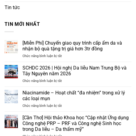
Tin tức
TIN MỚI NHẤT
[Miễn Phí] Chuyển giao quy trình cấp ẩm da và
nhận bộ quà tặng trị giá hơn 3tr đồng
ở
Chức năng bình luận bị tắt
[Miễn
Phí]
SCHDC 2026 | Hội nghị Da liễu Nam Trung Bộ và
Chuyển
Tây Nguyên năm 2026
giao
ở
Chức năng bình luận bị tắt
quy
SCHDC
trình
2026
Niacinamide – Hoạt chất “đa nhiệm” trong xử lý
cấp
|
ẩm
các loại mụn
Hội
da
ở
Chức năng bình luận bị tắt
nghị
và
Niacinamide
Da
nhận
–
[Cần Thơ] Hội thảo Khoa học “Cập nhật Ứng dụng
liễu
bộ
Hoạt
Nam
Công nghệ PRP – PRF và Công nghệ Sinh học
quà
chất
Trung
tặng
trong Da liễu – Da thẩm mỹ”
“đa
Bộ
trị