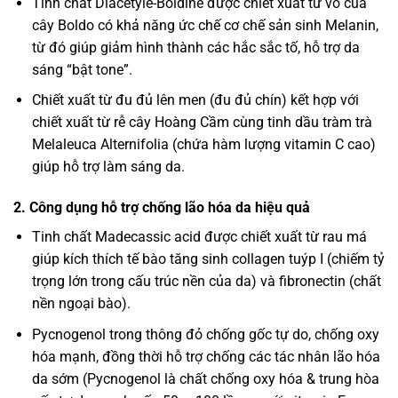
Tinh chất Diacetyle-Boldine được chiết xuất từ vỏ của
cây Boldo có khả năng ức chế cơ chế sản sinh Melanin,
từ đó giúp giảm hình thành các hắc sắc tố, hỗ trợ da
sáng “bật tone”.
Chiết xuất từ đu đủ lên men (đu đủ chín) kết hợp với
chiết xuất từ rễ cây Hoàng Cầm cùng tinh dầu tràm trà
Melaleuca Alternifolia (chứa hàm lượng vitamin C cao)
giúp hỗ trợ làm sáng da.
2. Công dụng hỗ trợ chống lão hóa da hiệu quả
Tinh chất Madecassic acid được chiết xuất từ rau má
giúp kích thích tế bào tăng sinh collagen tuýp I (chiếm tỷ
trọng lớn trong cấu trúc nền của da) và fibronectin (chất
nền ngoại bào).
Pycnogenol trong thông đỏ chống gốc tự do, chống oxy
hóa mạnh, đồng thời hỗ trợ chống các tác nhân lão hóa
da sớm (Pycnogenol là chất chống oxy hóa & trung hòa