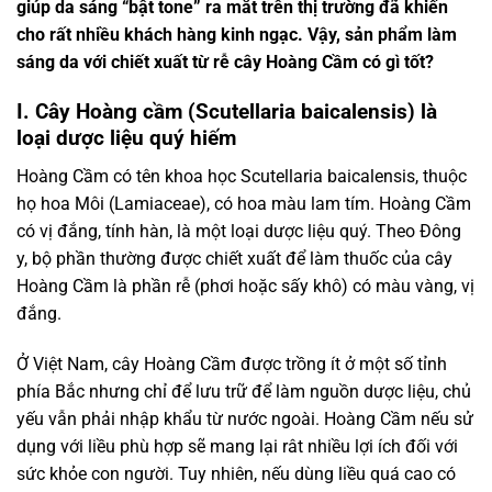
giúp da sáng “bật tone” ra mắt trên thị trường đã khiến
cho rất nhiều khách hàng kinh ngạc. Vậy, sản phẩm làm
sáng da với chiết xuất từ rễ cây Hoàng Cầm có gì tốt?
I. Cây Hoàng cầm (Scutellaria baicalensis) là
loại dược liệu quý hiếm
Hoàng Cầm có tên khoa học Scutellaria baicalensis, thuộc
họ hoa Môi (Lamiaceae), có hoa màu lam tím. Hoàng Cầm
có vị đắng, tính hàn, là một loại dược liệu quý. Theo Đông
y, bộ phần thường được chiết xuất để làm thuốc của cây
Hoàng Cầm là phần rễ (phơi hoặc sấy khô) có màu vàng, vị
đắng.
Ở Việt Nam, cây Hoàng Cầm được trồng ít ở một số tỉnh
phía Bắc nhưng chỉ để lưu trữ để làm nguồn dược liệu, chủ
yếu vẫn phải nhập khẩu từ nước ngoài. Hoàng Cầm nếu sử
dụng với liều phù hợp sẽ mang lại rât nhiều lợi ích đối với
sức khỏe con người. Tuy nhiên, nếu dùng liều quá cao có