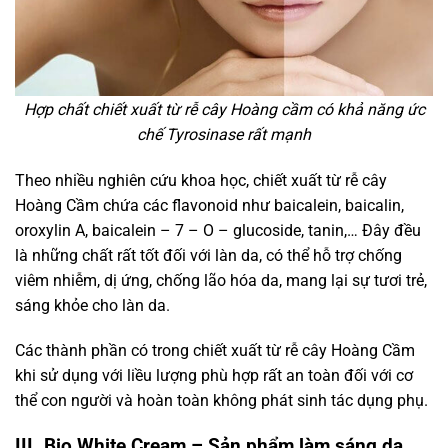
Hợp chất chiết xuất từ rễ cây Hoàng cầm có khả năng ức
chế Tyrosinase rất mạnh
Theo nhiều nghiên cứu khoa học, chiết xuất từ rễ cây
Hoàng Cầm chứa các flavonoid như baicalein, baicalin,
oroxylin A, baicalein – 7 – O – glucoside, tanin,… Đây đều
là những chất rất tốt đối với làn da, có thể hỗ trợ chống
viêm nhiễm, dị ứng, chống lão hóa da, mang lại sự tươi trẻ,
sáng khỏe cho làn da.
Các thành phần có trong chiết xuất từ rễ cây Hoàng Cầm
khi sử dụng với liều lượng phù hợp rất an toàn đối với cơ
thể con người và hoàn toàn không phát sinh tác dụng phụ.
III. Bio White Cream – Sản phẩm làm sáng da,