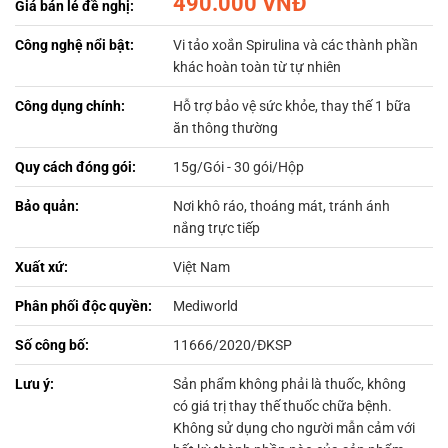
490.000 VNĐ
Giá bán lẻ đề nghị:
Công nghệ nổi bật:
Vi tảo xoắn Spirulina và các thành phần
khác hoàn toàn từ tự nhiên
Công dụng chính:
Hỗ trợ bảo vệ sức khỏe, thay thế 1 bữa
ăn thông thường
Quy cách đóng gói:
15g/Gói - 30 gói/Hộp
Bảo quản:
Nơi khô ráo, thoáng mát, tránh ánh
nắng trực tiếp
Xuất xứ:
Việt Nam
Phân phối độc quyền:
Mediworld
Số công bố:
11666/2020/ĐKSP
Lưu ý:
Sản phẩm không phải là thuốc, không
có giá trị thay thế thuốc chữa bệnh.
Không sử dụng cho người mẫn cảm với