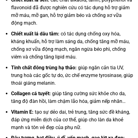
flavonoid đã được nghiên cứu có tác dụng hỗ trợ giảm
mỡ máu, mỡ gan, hỗ trợ giảm béo và chống xơ vữa
động mạch.
Chiết xuất lá dâu tằm:
có tác dụng chống oxy hóa,
kháng khuẩn, hỗ trợ làm sáng da, chống tăng mỡ máu,
chống xơ vữa động mạch, ngăn ngừa béo phì, chống
viêm và chống tăng lipid máu.
Tinh chất đông trùng hạ thảo:
giúp ngăn cản tia UV,
trung hoà các gốc tự do, ức chế enzyme tyrosinase, giúp
thoái giáng melanin.
Collagen cá tuyết:
giúp tăng cường sức khỏe cho da,
tăng độ đàn hồi, làm chậm lão hóa, giảm nếp nhăn…
Vitamin E:
tạo sự dẻo dai, trẻ trung, tăng sức đề kháng,
đáp ứng miễn dịch của cơ thể, giúp cho làn da khoẻ
mạnh và tôn vẻ đẹp của phụ nữ.
Đậu tương, hạt điều, ý dĩ, yến mạch, gaọ lứt xạ đen: