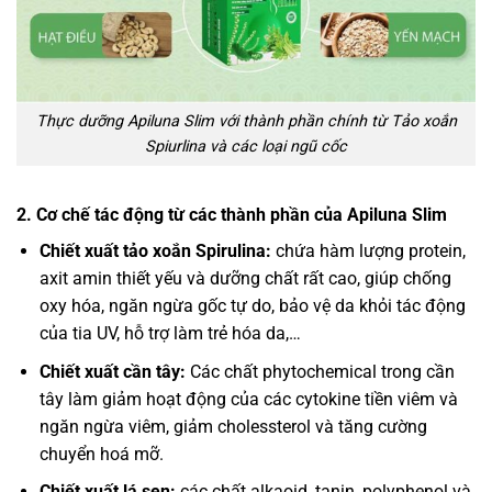
Thực dưỡng Apiluna Slim với thành phần chính từ Tảo xoắn
Spiurlina và các loại ngũ cốc
2. Cơ chế tác động từ các thành phần của Apiluna Slim
Chiết xuất tảo xoắn Spirulina:
chứa hàm lượng protein,
axit amin thiết yếu và dưỡng chất rất cao, giúp chống
oxy hóa, ngăn ngừa gốc tự do, bảo vệ da khỏi tác động
của tia UV, hỗ trợ làm trẻ hóa da,…
Chiết xuất cần tây:
Các chất phytochemical trong cần
tây làm giảm hoạt động của các cytokine tiền viêm và
ngăn ngừa viêm, giảm cholessterol và tăng cường
chuyển hoá mỡ.
Chiết xuất lá sen:
các chất alkaoid, tanin, polyphenol và