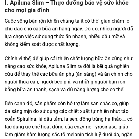
I. Apiluna Slim – Thực dưỡng bảo vệ sức khỏe
cho mọi gia đình
Cuộc sống bận rộn khiến chúng ta ít có thời gian chăm lo
chu đáo cho các bữa ăn hàng ngày. Do đó, nhiều người đã
lựa chọn việc sử dụng thức ăn nhanh, nhiều dầu mỡ và
không kiểm soát được chất lượng.
Chính vì thế, để giúp cải thiện chất lượng bữa ăn cũng như
nâng cao sức khỏe, Apiluna Slim ra đời là kết quả nghiên
cứu để thay thế các bữa ăn phụ (ăn sáng) và ăn chính cho
người thừa cân, người béo phì, và những người bận rộn
bằng bữa ăn thanh, sạch và đủ năng lượng cho cơ thể.
Bên cạnh đó, sản phẩm còn hỗ trợ làm săn chắc cơ, giúp
da sáng mịn do sử dụng các chiết xuất tự nhiên như: tảo
xoắn Spirulina, lá dâu tằm, lá sen, đông trùng hạ thảo,… có
tác dụng ức chế hoạt động của enzyme Tyrosinase, giúp
làm giảm hàm lượng sắc tố melanin tích luỹ dưới da, ngăn