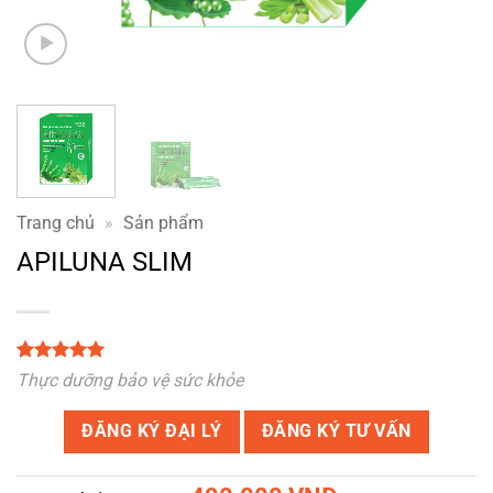
Trang chủ
»
Sản phẩm
APILUNA SLIM
5
3
trên 5
Thực dưỡng bảo vệ sức khỏe
dựa trên
đánh giá
ĐĂNG KÝ ĐẠI LÝ
ĐĂNG KÝ TƯ VẤN