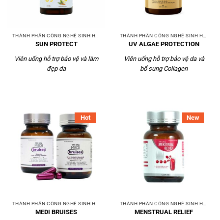
THÀNH PHẦN CÔNG NGHỆ SINH HỌC
THÀNH PHẦN CÔNG NGHỆ SINH HỌC
SUN PROTECT
UV ALGAE PROTECTION
Viên uống hỗ trợ bảo vệ và làm
Viên uống hỗ trợ bảo vệ da và
đẹp da
bổ sung Collagen
Hot
New
THÀNH PHẦN CÔNG NGHỆ SINH HỌC
THÀNH PHẦN CÔNG NGHỆ SINH HỌC
MEDI BRUISES
MENSTRUAL RELIEF