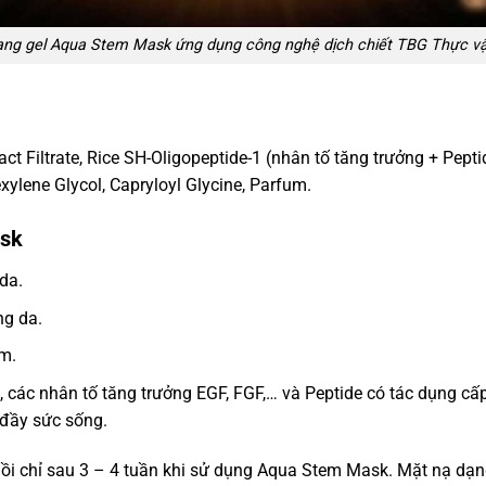
ng gel Aqua Stem Mask ứng dụng công nghệ dịch chiết TBG Thực vật
ct Filtrate, Rice SH-Oligopeptide-1 (nhân tố tăng trưởng + Peptid
xylene Glycol, Capryloyl Glycine, Parfum.
ask
da.
ng da.
m.
, các nhân tố tăng trưởng EGF, FGF,… và Peptide có tác dụng cấ
 đầy sức sống.
i chỉ sau 3 – 4 tuần khi sử dụng Aqua Stem Mask. Mặt nạ dạng