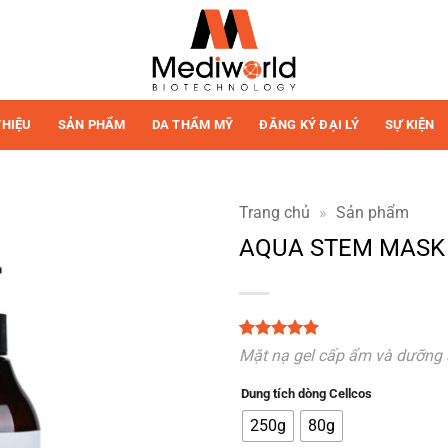
THIỆU
SẢN PHẨM
DA THẨM MỸ
ĐĂNG KÝ ĐẠI LÝ
SỰ KIỆN
Trang chủ
»
Sản phẩm
AQUA STEM MASK
5
3
trên 5
Mặt nạ gel cấp ẩm và dưỡng
dựa trên
đánh giá
Dung tích dòng Cellcos
250g
80g