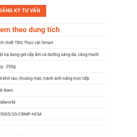
ĐĂNG KÝ TƯ VẤN
em theo dung tích
ch chiết TBG Thực vật Smart
t nạ dạng gel cấp ẩm và dưỡng sáng da, căng mướt
g - 250g
i khô ráo, thoáng mát, tránh ánh nắng trực tiếp
ệt Nam
diworld
05005/20/CBMP-HCM