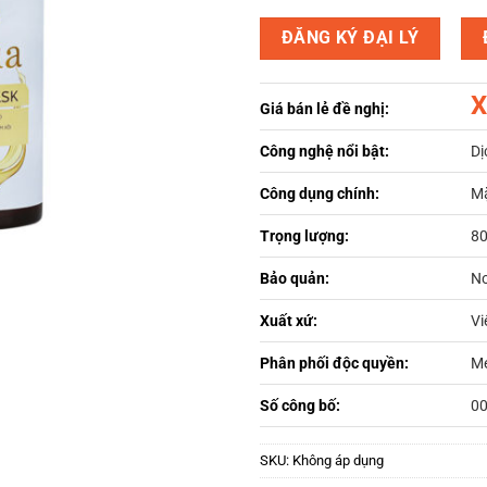
ĐĂNG KÝ ĐẠI LÝ
X
Giá bán lẻ đề nghị:
Công nghệ nổi bật:
Dị
Công dụng chính:
Mặ
Trọng lượng:
80
Bảo quản:
Nơ
Xuất xứ:
Vi
Phân phối độc quyền:
Me
Số công bố:
0
SKU:
Không áp dụng