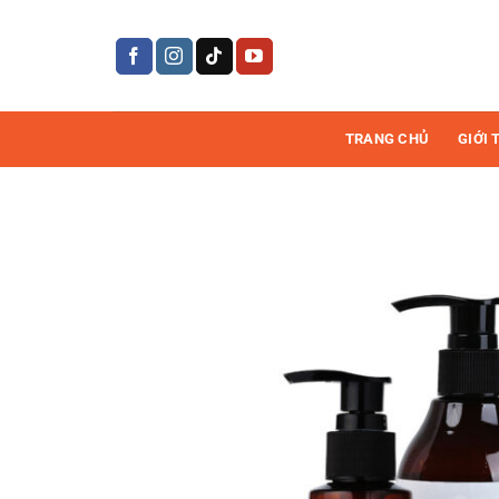
Bỏ
qua
nội
dung
TRANG CHỦ
GIỚI 