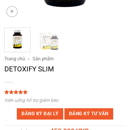
Trang chủ
»
Sản phẩm
DETOXIFY SLIM
5
3
trên 5
Viên uống hỗ trợ giảm béo
dựa trên
đánh giá
ĐĂNG KÝ ĐẠI LÝ
ĐĂNG KÝ TƯ VẤN