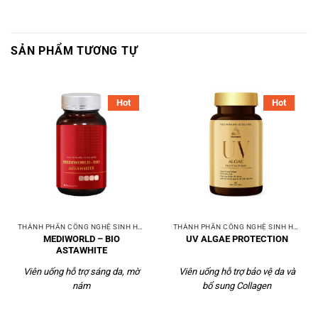
SẢN PHẨM TƯƠNG TỰ
Hot
Hot
THÀNH PHẦN CÔNG NGHỆ SINH HỌC
THÀNH PHẦN CÔNG NGHỆ SINH HỌC
MEDIWORLD – BIO
UV ALGAE PROTECTION
ASTAWHITE
Viên uống hỗ trợ sáng da, mờ
Viên uống hỗ trợ bảo vệ da và
nám
bổ sung Collagen