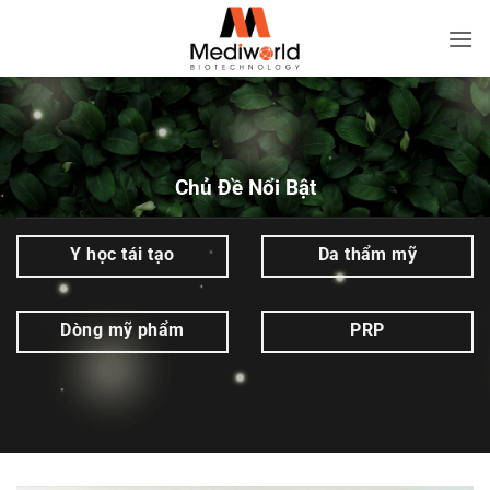
Bỏ
qua
Công
nội
nghệ
dung
Sinh
học
|
Chủ Đề Nổi Bật
Mediworld
Y học tái tạo
Da thẩm mỹ
Dòng mỹ phẩm
PRP