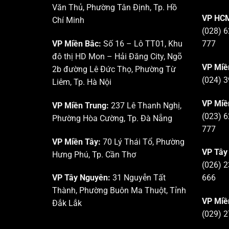
Văn Thủ, Phường Tân Định, Tp. Hồ
VP HCM
Chí Minh
(028) 6
VP Miền Bắc:
Số 16 – Lô TT01, Khu
777
đô thị HD Mon – Hải Đăng City, Ngõ
VP Miề
2b đường Lê Đức Thọ, Phường Từ
(024) 3
Liêm, Tp. Hà Nội
VP Miề
VP Miền Trung:
237 Lê Thanh Nghị,
(023) 6
Phường Hòa Cường, Tp. Đà Nẵng
777
VP Miền Tây:
70 Lý Thái Tổ, Phường
VP Tây
Hưng Phú, Tp. Cần Thơ
(026) 2
VP Tây Nguyên:
31 Nguyễn Tất
666
Thành, Phường Buôn Ma Thuột, Tỉnh
VP Miề
Đắk Lắk
(029) 2