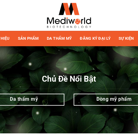
THIỆU
SẢN PHẨM
DA THẨM MỸ
ĐĂNG KÝ ĐẠI LÝ
SỰ KIỆN
Chủ Đề Nổi Bật
Da thẩm mỹ
Dòng mỹ phẩm