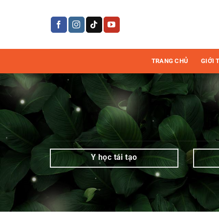
Bỏ
qua
Deep
nội
dung
Clean
TRANG CHỦ
GIỚI 
|
Mediworld
Y học tái tạo