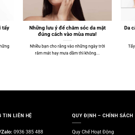
 tẩy
Những lưu ý để chăm sóc da mặt
Da c
đúng cách vào mùa mưa!
những
Nhiều bạn cho rằng vào những ngày trời
Tẩy
râm mát hay mưa dầm thì không...
 TIN LIÊN HỆ
QUY ĐỊNH – CHÍNH SÁCH
/Zalo:
0936 385 488
Quy Chế Hoạt Động