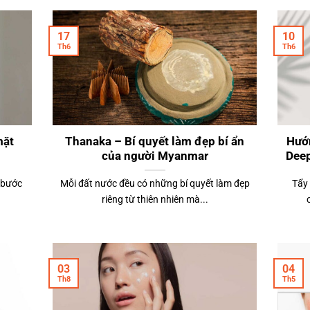
17
10
Th6
Th6
mặt
Thanaka – Bí quyết làm đẹp bí ẩn
Hướn
của người Myanmar
Deep
 bước
Mỗi đất nước đều có những bí quyết làm đẹp
Tẩy
riêng từ thiên nhiên mà...
03
04
Th8
Th5