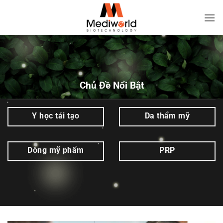
Bỏ
qua
Melas
nội
Peel
dung
Cream
|
Mediworld
Chủ Đề Nổi Bật
Y học tái tạo
Da thẩm mỹ
Dòng mỹ phẩm
PRP