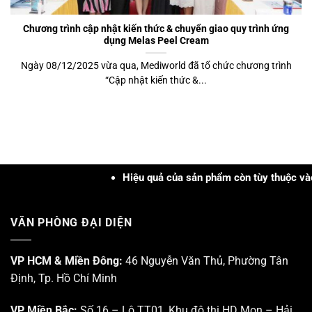
Chương trình cập nhật kiến thức & chuyển giao quy trình ứng
dụng Melas Peel Cream
Ngày 08/12/2025 vừa qua, Mediworld đã tổ chức chương trình
“Cập nhật kiến thức &...
Hiệu quả của sản phẩm còn tùy thuộc vào cơ địa,
VĂN PHÒNG ĐẠI DIỆN
VP HCM & Miền Đông:
46 Nguyễn Văn Thủ, Phường Tân
Định, Tp. Hồ Chí Minh
VP Miền Bắc:
Số 16 – Lô TT01, Khu đô thị HD Mon – Hải