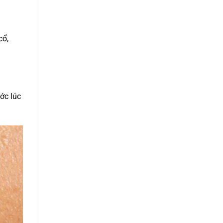
HCM
cổ,
ớc lúc