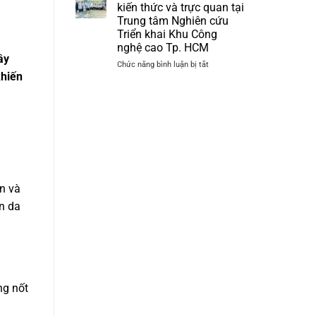
Hội
kiến thức và trực quan tại
thảo
Trung tâm Nghiên cứu
Khoa
Triển khai Khu Công
học
nghệ cao Tp. HCM
“Cập
ây
nhật
ở
Chức năng bình luận bị tắt
Ứng
khiến
Chương
dụng
trình
Công
cập
nghệ
nhật
PRP
kiến
–
thức
PRF
và
và
trực
Công
quan
nghệ
tại
an và
Sinh
Trung
n da
học
tâm
trong
Nghiên
Da
cứu
liễu
Triển
–
khai
Da
Khu
thẩm
Công
ng nốt
mỹ”
nghệ
cao
Tp.