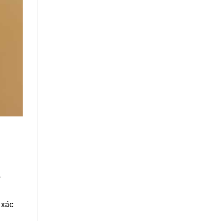
,
 xác