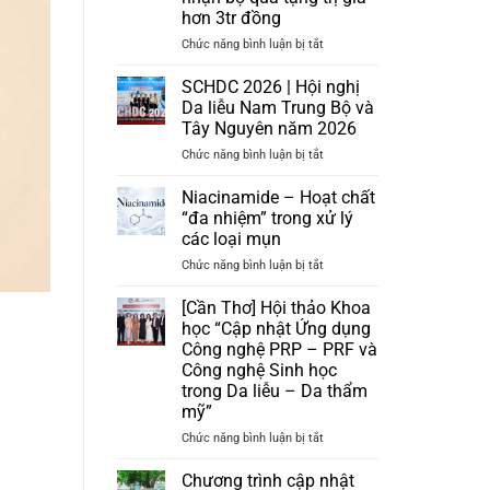
hơn 3tr đồng
ở
Chức năng bình luận bị tắt
[Miễn
Phí]
SCHDC 2026 | Hội nghị
Chuyển
Da liễu Nam Trung Bộ và
giao
Tây Nguyên năm 2026
quy
ở
Chức năng bình luận bị tắt
trình
SCHDC
cấp
2026
ẩm
Niacinamide – Hoạt chất
|
da
“đa nhiệm” trong xử lý
Hội
và
các loại mụn
nghị
nhận
ở
Chức năng bình luận bị tắt
Da
bộ
Niacinamide
liễu
quà
–
Nam
tặng
[Cần Thơ] Hội thảo Khoa
Hoạt
Trung
trị
học “Cập nhật Ứng dụng
chất
Bộ
giá
Công nghệ PRP – PRF và
“đa
và
hơn
Công nghệ Sinh học
nhiệm”
Tây
3tr
trong Da liễu – Da thẩm
trong
Nguyên
đồng
mỹ”
xử
năm
lý
2026
ở
Chức năng bình luận bị tắt
các
[Cần
loại
Thơ]
Chương trình cập nhật
mụn