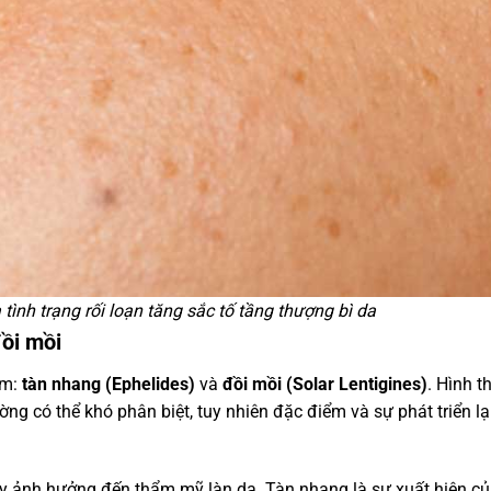
ình trạng rối loạn tăng sắc tố tầng thượng bì da
đồi mồi
ồm:
tàn nhang (Ephelides)
và
đồi mồi (Solar Lentigines)
. Hình t
ờng có thể khó phân biệt, tuy nhiên đặc điểm và sự phát triển lạ
y ảnh hưởng đến thẩm mỹ làn da. Tàn nhang là sự xuất hiện củ