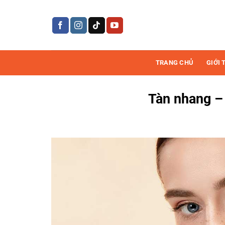
Bỏ
qua
nội
dung
TRANG CHỦ
GIỚI 
Tàn nhang –