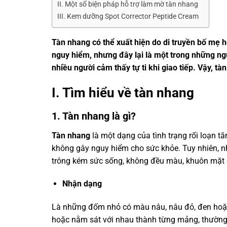
II. Một số biện pháp hỗ trợ làm mờ tàn nhang
III. Kem dưỡng Spot Corrector Peptide Cream
Tàn nhang có thể xuất hiện do di truyền bố mẹ h
nguy hiểm, nhưng đây lại là một trong những n
nhiều người cảm thấy tự ti khi giao tiếp. Vậy, 
I. Tìm hiểu về tàn nhang
1. Tàn nhang là gì?
Tàn nhang
là một dạng của tình trạng rối loạn tă
không gây nguy hiểm cho sức khỏe. Tuy nhiên, n
trông kém sức sống, không đều màu, khuôn mặt có
Nhận dạng
Là những đốm nhỏ có màu nâu, nâu đỏ, đen hoặc
hoặc nằm sát với nhau thành từng mảng, thường 