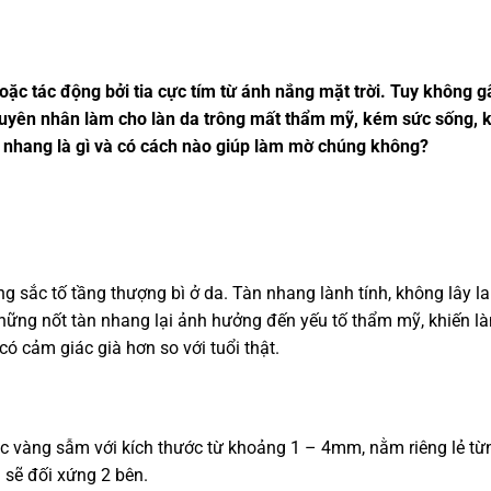
oặc tác động bởi tia cực tím từ ánh nắng mặt trời. Tuy không g
guyên nhân làm cho làn da trông mất thẩm mỹ, kém sức sống, 
tàn nhang là gì và có cách nào giúp làm mờ chúng không?
ng sắc tố tầng thượng bì ở da. Tàn nhang lành tính, không lây l
hững nốt tàn nhang lại ảnh hưởng đến yếu tố thẩm mỹ, khiến là
 cảm giác già hơn so với tuổi thật.
 vàng sẫm với kích thước từ khoảng 1 – 4mm, nằm riêng lẻ từ
sẽ đối xứng 2 bên.