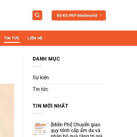
Bộ Kit PRP Mediworld
TIN TỨC
LIÊN HỆ
DANH MỤC
Sự kiện
Tin tức
TIN MỚI NHẤT
[Miễn Phí] Chuyển giao
quy trình cấp ẩm da và
nhận bộ quà tặng trị giá