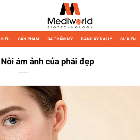
THIỆU
SẢN PHẨM
DA THẨM MỸ
ĐĂNG KÝ ĐẠI LÝ
SỰ KIỆN
 Nỗi ám ảnh của phái đẹp