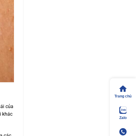
Trang chủ
hái của
i khác
Zalo
a các