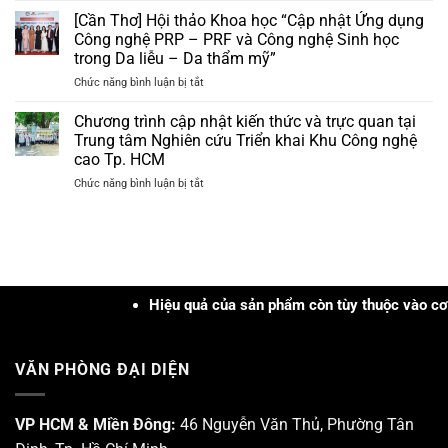
Da
nhận
–
[Cần Thơ] Hội thảo Khoa học “Cập nhật Ứng dụng
liễu
bộ
Hoạt
Nam
Công nghệ PRP – PRF và Công nghệ Sinh học
quà
chất
Trung
tặng
trong Da liễu – Da thẩm mỹ”
“đa
Bộ
trị
ở
Chức năng bình luận bị tắt
nhiệm”
và
giá
[Cần
trong
Tây
hơn
Thơ]
xử
Chương trình cập nhật kiến thức và trực quan tại
Nguyên
3tr
Hội
lý
năm
Trung tâm Nghiên cứu Triển khai Khu Công nghệ
đồng
thảo
các
2026
cao Tp. HCM
Khoa
loại
ở
Chức năng bình luận bị tắt
học
mụn
Chương
“Cập
trình
nhật
cập
Ứng
nhật
dụng
kiến
Công
thức
nghệ
và
Hiệu quả của sản phẩm còn tùy thuộc vào cơ địa, t
PRP
trực
–
quan
PRF
tại
và
VĂN PHÒNG ĐẠI DIỆN
Trung
Công
tâm
nghệ
Nghiên
Sinh
cứu
VP HCM & Miền Đông:
46 Nguyễn Văn Thủ, Phường Tân
học
Triển
trong