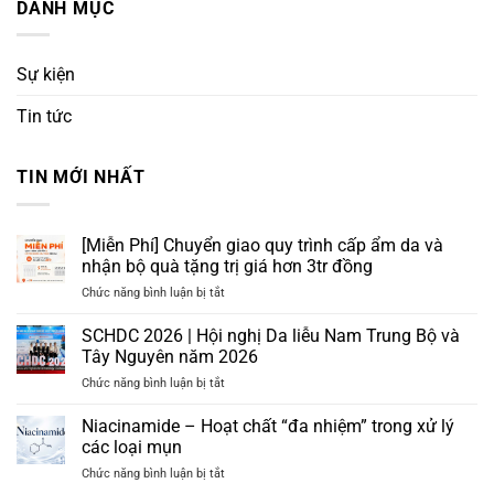
DANH MỤC
Sự kiện
Tin tức
TIN MỚI NHẤT
[Miễn Phí] Chuyển giao quy trình cấp ẩm da và
nhận bộ quà tặng trị giá hơn 3tr đồng
ở
Chức năng bình luận bị tắt
[Miễn
Phí]
SCHDC 2026 | Hội nghị Da liễu Nam Trung Bộ và
Chuyển
Tây Nguyên năm 2026
giao
ở
Chức năng bình luận bị tắt
quy
SCHDC
trình
2026
Niacinamide – Hoạt chất “đa nhiệm” trong xử lý
cấp
|
ẩm
các loại mụn
Hội
da
ở
Chức năng bình luận bị tắt
nghị
và
Niacinamide