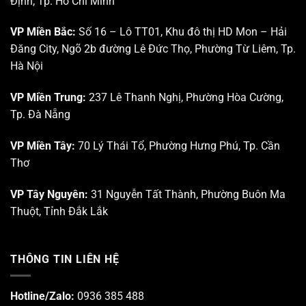
Định, Tp. Hồ Chí Minh
khai
Da
Khu
liễu
Công
–
VP Miền Bắc:
Số 16 – Lô TT01, Khu đô thị HD Mon – Hải
nghệ
Da
Đăng City, Ngõ 2b đường Lê Đức Thọ, Phường Từ Liêm, Tp.
cao
thẩm
Tp.
mỹ”
Hà Nội
HCM
VP Miền Trung:
237 Lê Thanh Nghị, Phường Hòa Cường,
Tp. Đà Nẵng
VP Miền Tây:
70 Lý Thái Tổ, Phường Hưng Phú, Tp. Cần
Thơ
VP Tây Nguyên:
31 Nguyễn Tất Thành, Phường Buôn Ma
Thuột, Tỉnh Đắk Lắk
THÔNG TIN LIÊN HỆ
Hotline/Zalo:
0936 385 488