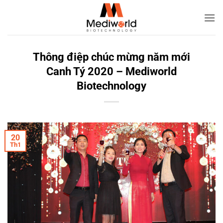
Bỏ
qua
nội
dung
Thông điệp chúc mừng năm mới
Canh Tý 2020 – Mediworld
Biotechnology
20
Th1