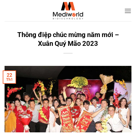
Bỏ
qua
nội
dung
Thông điệp chúc mừng năm mới –
Xuân Quý Mão 2023
22
Th1