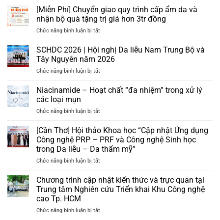
[Miễn Phí] Chuyển giao quy trình cấp ẩm da và
nhận bộ quà tặng trị giá hơn 3tr đồng
ở
Chức năng bình luận bị tắt
[Miễn
Phí]
SCHDC 2026 | Hội nghị Da liễu Nam Trung Bộ và
Chuyển
Tây Nguyên năm 2026
giao
ở
Chức năng bình luận bị tắt
quy
SCHDC
trình
2026
Niacinamide – Hoạt chất “đa nhiệm” trong xử lý
cấp
|
ẩm
các loại mụn
Hội
da
ở
Chức năng bình luận bị tắt
nghị
và
Niacinamide
Da
nhận
–
[Cần Thơ] Hội thảo Khoa học “Cập nhật Ứng dụng
liễu
bộ
Hoạt
Nam
Công nghệ PRP – PRF và Công nghệ Sinh học
quà
chất
Trung
tặng
trong Da liễu – Da thẩm mỹ”
“đa
Bộ
trị
ở
Chức năng bình luận bị tắt
nhiệm”
và
giá
[Cần
trong
Tây
hơn
Thơ]
xử
Chương trình cập nhật kiến thức và trực quan tại
Nguyên
3tr
Hội
lý
năm
Trung tâm Nghiên cứu Triển khai Khu Công nghệ
đồng
thảo
các
2026
cao Tp. HCM
Khoa
loại
ở
Chức năng bình luận bị tắt
học
mụn
Chương
“Cập