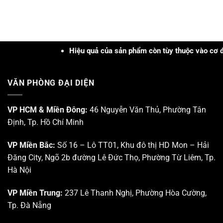
trình
nhật
cập
Ứng
nhật
dụng
kiến
Công
thức
nghệ
và
Hiệu quả của sản phẩm còn tùy thuộc vào cơ địa, tình
PRP
trực
–
quan
PRF
tại
và
VĂN PHÒNG ĐẠI DIỆN
Trung
Công
tâm
nghệ
Nghiên
Sinh
cứu
VP HCM & Miền Đông:
46 Nguyễn Văn Thủ, Phường Tân
học
Triển
trong
Định, Tp. Hồ Chí Minh
khai
Da
Khu
liễu
Công
–
VP Miền Bắc:
Số 16 – Lô TT01, Khu đô thị HD Mon – Hải
nghệ
Da
Đăng City, Ngõ 2b đường Lê Đức Thọ, Phường Từ Liêm, Tp.
cao
thẩm
Tp.
mỹ”
Hà Nội
HCM
VP Miền Trung:
237 Lê Thanh Nghị, Phường Hòa Cường,
Tp. Đà Nẵng