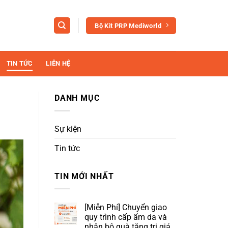
Bộ Kit PRP Mediworld
TIN TỨC
LIÊN HỆ
DANH MỤC
Sự kiện
Tin tức
TIN MỚI NHẤT
[Miễn Phí] Chuyển giao
quy trình cấp ẩm da và
nhận bộ quà tặng trị giá