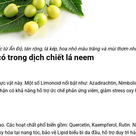
c từ Ấn Độ, tán rộng, lá kép, hoa nhỏ màu trắng và mùi thơm nh
ó trong dịch chiết lá neem
ực vật này. Một số Limonoid nổi bật như: Azadirachtin, Nimboli
hận có khả năng hỗ trợ ức chế phản ứng viêm, giảm stress oxy 
o. Các hoạt chất phổ biến gồm: Quercetin, Kaempferol, Rutin.
 hóa tại nang tóc, bảo vệ Lipid biểu bì da đầu, hỗ trợ duy trì h