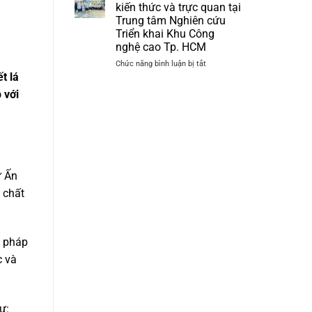
Hội
kiến thức và trực quan tại
thảo
Trung tâm Nghiên cứu
Khoa
Triển khai Khu Công
học
nghệ cao Tp. HCM
“Cập
nhật
ở
Chức năng bình luận bị tắt
Ứng
t lá
Chương
dụng
trình
 với
Công
cập
nghệ
nhật
PRP
kiến
–
thức
PRF
và
và
trực
Công
quan
ừ Ấn
nghệ
tại
 chất
Sinh
Trung
học
tâm
trong
Nghiên
Da
cứu
liễu
g pháp
Triển
–
khai
c và
Da
Khu
thẩm
Công
mỹ”
nghệ
cao
ư:
Tp.