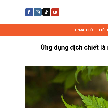
Bỏ
qua
nội
dung
TRANG CHỦ
GIỚI 
Ứng dụng dịch chiết l