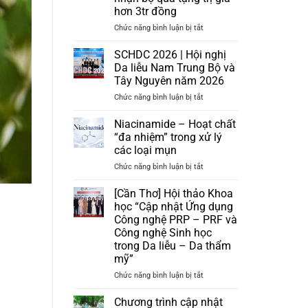
hơn 3tr đồng
ở
Chức năng bình luận bị tắt
[Miễn
Phí]
SCHDC 2026 | Hội nghị
Chuyển
Da liễu Nam Trung Bộ và
giao
Tây Nguyên năm 2026
quy
ở
Chức năng bình luận bị tắt
trình
SCHDC
cấp
2026
ẩm
Niacinamide – Hoạt chất
|
da
“đa nhiệm” trong xử lý
Hội
và
các loại mụn
nghị
nhận
ở
Chức năng bình luận bị tắt
Da
bộ
Niacinamide
liễu
quà
–
Nam
tặng
[Cần Thơ] Hội thảo Khoa
Hoạt
Trung
trị
học “Cập nhật Ứng dụng
chất
Bộ
giá
Công nghệ PRP – PRF và
“đa
và
hơn
Công nghệ Sinh học
nhiệm”
Tây
3tr
trong Da liễu – Da thẩm
trong
Nguyên
đồng
mỹ”
xử
năm
lý
2026
ở
Chức năng bình luận bị tắt
các
[Cần
loại
Thơ]
Chương trình cập nhật
mụn