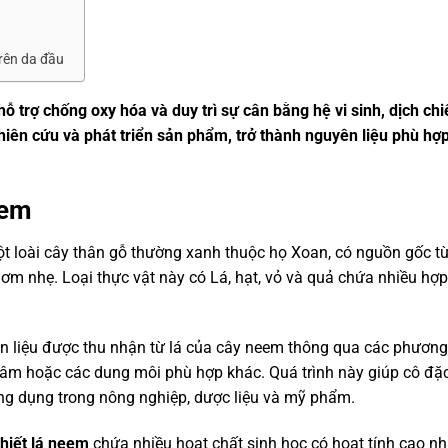
rên da đầu
 trợ chống oxy hóa và duy trì sự cân bằng hệ vi sinh, dịch chiế
ên cứu và phát triển sản phẩm, trở thành nguyên liệu phù hợp
eem
t loài cây thân gỗ thường xanh thuộc họ Xoan, có nguồn gốc t
hơm nhẹ. Loại thực vật này có Lá, hạt, vỏ và quả chứa nhiều hợp
n liệu được thu nhận từ lá của cây neem thông qua các phươn
êu âm hoặc các dung môi phù hợp khác. Quá trình này giúp cô đặ
ứng dụng trong nông nghiệp, dược liệu và mỹ phẩm.
chiết lá neem
chứa nhiều hoạt chất sinh học có hoạt tính cao nh