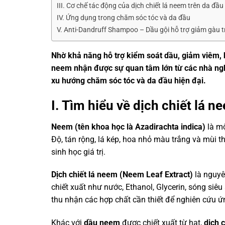
III. Cơ chế tác động của dịch chiết lá neem trên da đầu
IV. Ứng dụng trong chăm sóc tóc và da đầu
V. Anti-Dandruff Shampoo – Dầu gội hỗ trợ giảm gàu t
Nhờ khả năng hỗ trợ kiểm soát dầu, giảm viêm, hỗ
neem nhận được sự quan tâm lớn từ các nhà nghi
xu hướng chăm sóc tóc và da đầu hiện đại.
I. Tìm hiểu về dịch chiết lá n
Neem (tên khoa học là Azadirachta indica)
là mộ
Độ, tán rộng, lá kép, hoa nhỏ màu trắng và mùi t
sinh học giá trị.
Dịch chiết lá neem (Neem Leaf Extract)
là nguyê
chiết xuất như nước, Ethanol, Glycerin, sóng si
thu nhận các hợp chất cần thiết để nghiên cứu 
Khác với
dầu neem
được chiết xuất từ hạt,
dịch 