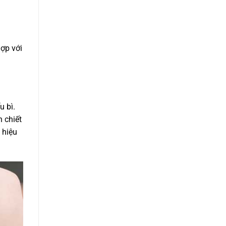
ợp với
u bì.
h chiết
 hiệu