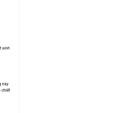
 sinh
g này
 chiết