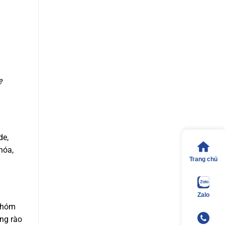
ẹ
de,
hóa,
Trang chủ
Zalo
 Nhóm
àng rào