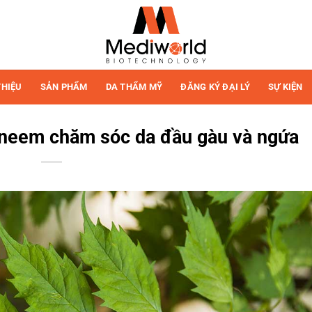
THIỆU
SẢN PHẨM
DA THẨM MỸ
ĐĂNG KÝ ĐẠI LÝ
SỰ KIỆN
á neem chăm sóc da đầu gàu và ngứa