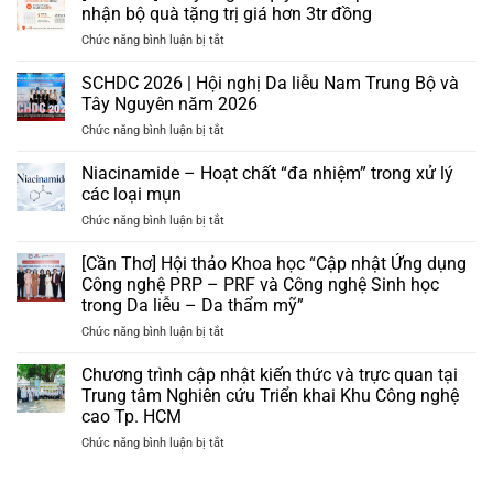
nhận bộ quà tặng trị giá hơn 3tr đồng
ở
Chức năng bình luận bị tắt
[Miễn
Phí]
SCHDC 2026 | Hội nghị Da liễu Nam Trung Bộ và
Chuyển
Tây Nguyên năm 2026
giao
ở
Chức năng bình luận bị tắt
quy
SCHDC
trình
2026
Niacinamide – Hoạt chất “đa nhiệm” trong xử lý
cấp
|
ẩm
các loại mụn
Hội
da
ở
Chức năng bình luận bị tắt
nghị
và
Niacinamide
Da
nhận
–
[Cần Thơ] Hội thảo Khoa học “Cập nhật Ứng dụng
liễu
bộ
Hoạt
Nam
Công nghệ PRP – PRF và Công nghệ Sinh học
quà
chất
Trung
tặng
trong Da liễu – Da thẩm mỹ”
“đa
Bộ
trị
ở
Chức năng bình luận bị tắt
nhiệm”
và
giá
[Cần
trong
Tây
hơn
Thơ]
xử
Chương trình cập nhật kiến thức và trực quan tại
Nguyên
3tr
Hội
lý
năm
Trung tâm Nghiên cứu Triển khai Khu Công nghệ
đồng
thảo
các
2026
cao Tp. HCM
Khoa
loại
ở
Chức năng bình luận bị tắt
học
mụn
Chương
“Cập
trình
nhật