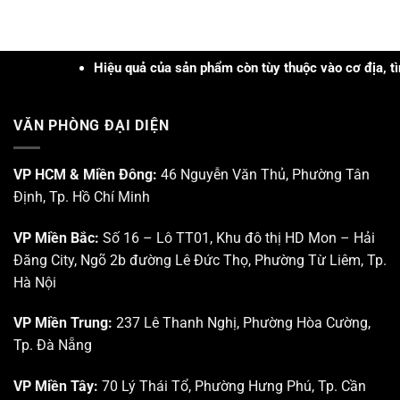
cập
Ứng
nhật
dụng
kiến
Công
thức
nghệ
và
Hiệu quả của sản phẩm còn tùy thuộc vào cơ địa, tình trạn
PRP
trực
–
quan
PRF
tại
và
VĂN PHÒNG ĐẠI DIỆN
Trung
Công
tâm
nghệ
Nghiên
Sinh
cứu
VP HCM & Miền Đông:
46 Nguyễn Văn Thủ, Phường Tân
học
Triển
trong
Định, Tp. Hồ Chí Minh
khai
Da
Khu
liễu
Công
–
VP Miền Bắc:
Số 16 – Lô TT01, Khu đô thị HD Mon – Hải
nghệ
Da
Đăng City, Ngõ 2b đường Lê Đức Thọ, Phường Từ Liêm, Tp.
cao
thẩm
Tp.
mỹ”
Hà Nội
HCM
VP Miền Trung:
237 Lê Thanh Nghị, Phường Hòa Cường,
Tp. Đà Nẵng
VP Miền Tây:
70 Lý Thái Tổ, Phường Hưng Phú, Tp. Cần