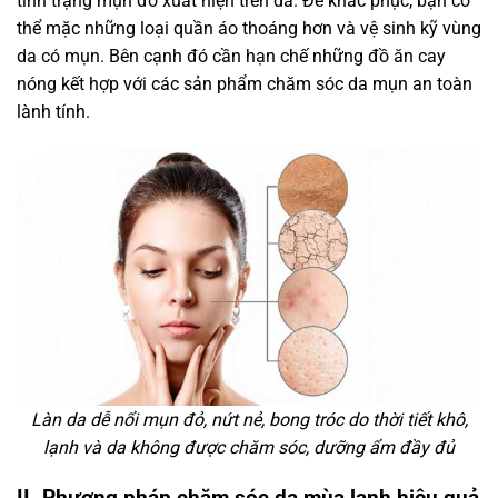
tình trạng mụn đỏ xuất hiện trên da. Để khắc phục, bạn có
thể mặc những loại quần áo thoáng hơn và vệ sinh kỹ vùng
da có mụn. Bên cạnh đó cần hạn chế những đồ ăn cay
nóng kết hợp với các sản phẩm chăm sóc da mụn an toàn
lành tính.
Làn da dễ nổi mụn đỏ, nứt nẻ, bong tróc do thời tiết khô,
lạnh và da không được chăm sóc, dưỡng ẩm đầy đủ
II. Phương pháp chăm sóc da mùa lạnh hiệu quả