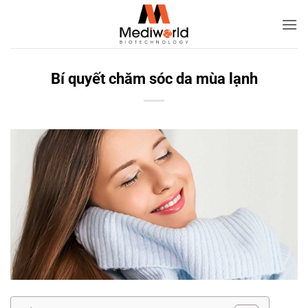
Bỏ
qua
nội
dung
Bí quyết chăm sóc da mùa lạnh