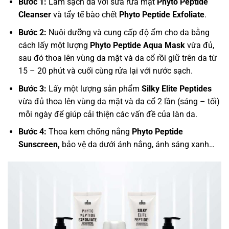
Bước 1:
Làm sạch da với sữa rửa mặt
Phyto Peptide
Cleanser
và tẩy tế bào chết
Phyto Peptide Exfoliate
.
Bước 2:
Nuôi dưỡng và cung cấp độ ẩm cho da bằng
cách lấy một lượng
Phyto Peptide Aqua Mask
vừa đủ,
sau đó thoa lên vùng da mặt và da cổ rồi giữ trên da từ
15 – 20 phút và cuối cùng rửa lại với nước sạch.
Bước 3:
Lấy một lượng sản phẩm
Silky Elite Peptides
vừa đủ thoa lên vùng da mặt và da cổ 2 lần (sáng – tối)
mỗi ngày để giúp cải thiện các vấn đề của làn da.
Bước 4:
Thoa kem chống nắng
Phyto Peptide
Sunscreen,
bảo vệ da dưới ánh nắng, ánh sáng xanh…