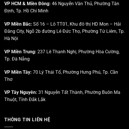
cứu
VP HCM & Miền Đông:
46 Nguyễn Văn Thủ, Phường Tân
học
Triển
trong
Định, Tp. Hồ Chí Minh
khai
Da
Khu
liễu
Công
–
VP Miền Bắc:
Số 16 – Lô TT01, Khu đô thị HD Mon – Hải
nghệ
Da
Đăng City, Ngõ 2b đường Lê Đức Thọ, Phường Từ Liêm, Tp.
cao
thẩm
Tp.
mỹ”
Hà Nội
HCM
VP Miền Trung:
237 Lê Thanh Nghị, Phường Hòa Cường,
Tp. Đà Nẵng
VP Miền Tây:
70 Lý Thái Tổ, Phường Hưng Phú, Tp. Cần
Thơ
VP Tây Nguyên:
31 Nguyễn Tất Thành, Phường Buôn Ma
Thuột, Tỉnh Đắk Lắk
THÔNG TIN LIÊN HỆ