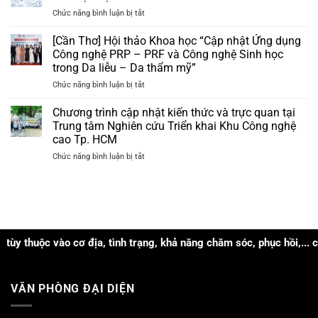
Hội
da
ở
Chức năng bình luận bị tắt
nghị
và
Niacinamide
Da
nhận
–
[Cần Thơ] Hội thảo Khoa học “Cập nhật Ứng dụng
liễu
bộ
Hoạt
Nam
Công nghệ PRP – PRF và Công nghệ Sinh học
quà
chất
Trung
tặng
trong Da liễu – Da thẩm mỹ”
“đa
Bộ
trị
ở
Chức năng bình luận bị tắt
nhiệm”
và
giá
[Cần
trong
Tây
hơn
Thơ]
xử
Chương trình cập nhật kiến thức và trực quan tại
Nguyên
3tr
Hội
lý
năm
Trung tâm Nghiên cứu Triển khai Khu Công nghệ
đồng
thảo
các
2026
cao Tp. HCM
Khoa
loại
ở
Chức năng bình luận bị tắt
học
mụn
Chương
“Cập
trình
nhật
cập
Ứng
nhật
dụng
kiến
Công
thức
nghệ
và
tình trạng, khả năng chăm sóc, phục hồi,... của mỗi người!
PRP
trực
–
quan
PRF
tại
và
VĂN PHÒNG ĐẠI DIỆN
Trung
Công
tâm
nghệ
Nghiên
Sinh