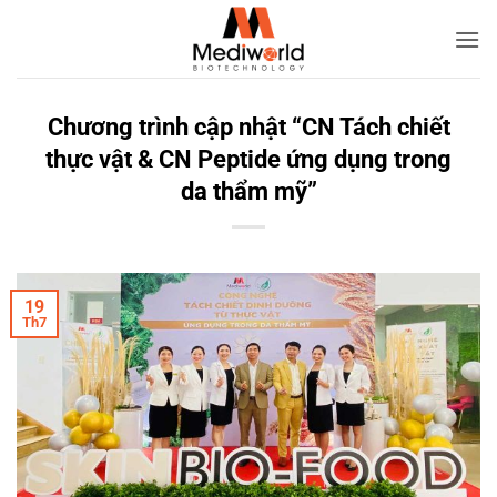
Bỏ
qua
nội
dung
Chương trình cập nhật “CN Tách chiết
thực vật & CN Peptide ứng dụng trong
da thẩm mỹ”
19
Th7