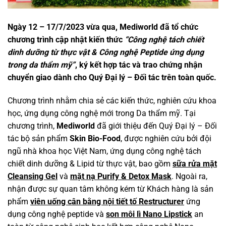
Ngày 12 – 17/7/2023 vừa qua, Mediworld đã tổ chức
chương trình cập nhật kiến thức
“Công nghệ tách chiết
dinh dưỡng từ thực vật & Công nghệ Peptide ứng dụng
trong da thẩm mỹ”
, ký kết hợp tác và trao chứng nhận
chuyển giao dành cho Quý Đại lý – Đối tác trên toàn quốc.
Chương trình nhằm chia sẻ các kiến thức, nghiên cứu khoa
học, ứng dụng công nghệ mới trong Da thẩm mỹ. Tại
chương trình,
Mediworld
đã giới thiệu đến Quý Đại lý – Đối
tác bộ sản phẩm
Skin Bio-Food
, được nghiên cứu bởi đội
ngũ nhà khoa học Việt Nam, ứng dụng công nghệ tách
chiết dinh dưỡng & Lipid từ thực vật, bao gồm
sữa rửa mặt
Cleansing Gel
và
mặt nạ Purify & Detox Mask
. Ngoài ra,
nhận được sự quan tâm không kém từ Khách hàng là sản
phẩm
viên uống cân bằng nội tiết tố Restructurer
ứng
dụng công nghệ peptide và
son môi lì Nano Lipstick
an