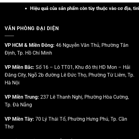
thức
nghệ
và
Hiệu quả của sản phẩm còn tùy thuộc vào cơ địa, tình trạng
PRP
trực
–
quan
PRF
tại
và
VĂN PHÒNG ĐẠI DIỆN
Trung
Công
tâm
nghệ
Nghiên
Sinh
cứu
VP HCM & Miền Đông:
46 Nguyễn Văn Thủ, Phường Tân
học
Triển
trong
Định, Tp. Hồ Chí Minh
khai
Da
Khu
liễu
Công
–
VP Miền Bắc:
Số 16 – Lô TT01, Khu đô thị HD Mon – Hải
nghệ
Da
Đăng City, Ngõ 2b đường Lê Đức Thọ, Phường Từ Liêm, Tp.
cao
thẩm
Tp.
mỹ”
Hà Nội
HCM
VP Miền Trung:
237 Lê Thanh Nghị, Phường Hòa Cường,
Tp. Đà Nẵng
VP Miền Tây:
70 Lý Thái Tổ, Phường Hưng Phú, Tp. Cần
Thơ