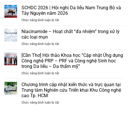
[Miễn
Phí]
SCHDC 2026 | Hội nghị Da liễu Nam Trung Bộ và
Chuyển
Tây Nguyên năm 2026
giao
ở
Chức năng bình luận bị tắt
quy
SCHDC
trình
2026
Niacinamide – Hoạt chất “đa nhiệm” trong xử lý
cấp
|
ẩm
các loại mụn
Hội
da
ở
Chức năng bình luận bị tắt
nghị
và
Niacinamide
Da
nhận
–
[Cần Thơ] Hội thảo Khoa học “Cập nhật Ứng dụng
liễu
bộ
Hoạt
Nam
Công nghệ PRP – PRF và Công nghệ Sinh học
quà
chất
Trung
tặng
trong Da liễu – Da thẩm mỹ”
“đa
Bộ
trị
ở
Chức năng bình luận bị tắt
nhiệm”
và
giá
[Cần
trong
Tây
hơn
Thơ]
xử
Chương trình cập nhật kiến thức và trực quan tại
Nguyên
3tr
Hội
lý
năm
Trung tâm Nghiên cứu Triển khai Khu Công nghệ
đồng
thảo
các
2026
cao Tp. HCM
Khoa
loại
ở
Chức năng bình luận bị tắt
học
mụn
Chương
“Cập
trình
nhật
cập
Ứng
nhật
dụng
kiến
Công