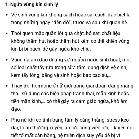
1. Ngứa vùng kín sinh lý
Vệ sinh vùng kín không sạch hoặc sai cách, đặc biệt là
trong những ngày “đèn đỏ”, trước và sau khi quan hệ.
Thói quen mặc quần lót quá chật, bó sát, chất liệu
không thấm hút hoặc thấm hút kém có thể khiến vùng
kín bị bí bách, dễ gây ngứa khó chịu.
Vùng da âm đạo dị ứng với nguồn nước sinh hoạt, một
số loại chất tẩy rửa trong sữa tắm, dung dịch vệ sinh,
kem tẩy lông, băng vệ sinh hoặc bao cao su,…
Thay đổi hormone ở nữ giới trong giai đoạn đang mang
thai, sử dụng các biện pháp tránh thai, mãn kinh hoặc
tiền mãn kinh,… có thể gây ra cảm giác ngứa, khô âm
đạo.
Phụ nữ khi có tình trạng tâm lý căng thẳng, stress kéo
dài, lo âu thường xuyên, áp lực công việc lớn,… khiến nội
tiết tố mất cân bằng, hệ miễn dịch suy yếu dễ bị vi