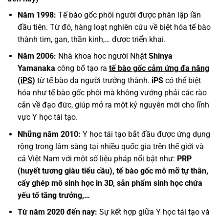
Năm 1998:
Tế bào gốc phôi người được phân lập lần
đầu tiên. Từ đó, hàng loạt nghiên cứu về biệt hóa tế bào
thành tim, gan, thần kinh,… được triển khai.
Năm 2006:
Nhà khoa học người Nhật
Shinya
Yamanaka
công bố tạo ra
tế bào gốc cảm ứng đa năng
(iPS)
từ tế bào da người trưởng thành.
iPS
có thể biệt
hóa như tế bào gốc phôi mà không vướng phải các rào
cản về đạo đức, giúp mở ra một kỷ nguyên mới cho lĩnh
vực Y học tái tạo.
Những năm 2010:
Y học tái tạo bắt đầu được ứng dụng
rộng trong lâm sàng tại nhiều quốc gia trên thế giới và
cả Việt Nam với một số liệu pháp nổi bật như:
PRP
(huyết tương giàu tiểu cầu), tế bào gốc mô mỡ tự thân,
cấy ghép mô sinh học in 3D, sản phẩm sinh học chứa
yếu tố tăng trưởng,…
Từ năm 2020 đến nay:
Sự kết hợp giữa Y học tái tạo và