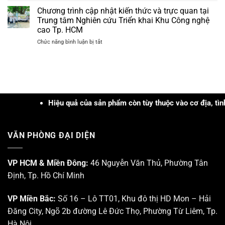
Tây
hơn
Thơ]
xử
Chương trình cập nhật kiến thức và trực quan tại
Nguyên
3tr
Hội
lý
năm
Trung tâm Nghiên cứu Triển khai Khu Công nghệ
đồng
thảo
các
2026
cao Tp. HCM
Khoa
loại
ở
Chức năng bình luận bị tắt
học
mụn
Chương
“Cập
trình
nhật
cập
Ứng
nhật
dụng
kiến
Công
thức
nghệ
và
Hiệu quả của sản phẩm còn tùy thuộc vào cơ địa, tình trạng, k
PRP
trực
–
quan
PRF
tại
và
VĂN PHÒNG ĐẠI DIỆN
Trung
Công
tâm
nghệ
Nghiên
Sinh
cứu
VP HCM & Miền Đông:
46 Nguyễn Văn Thủ, Phường Tân
học
Triển
trong
Định, Tp. Hồ Chí Minh
khai
Da
Khu
liễu
Công
–
VP Miền Bắc:
Số 16 – Lô TT01, Khu đô thị HD Mon – Hải
nghệ
Da
Đăng City, Ngõ 2b đường Lê Đức Thọ, Phường Từ Liêm, Tp.
cao
thẩm
Tp.
mỹ”
Hà Nội