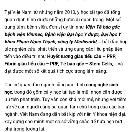
Tại Việt Nam, từ những năm 2010, y học tái tạo đã tổng
quan định hình được những bước đi quan trọng. Một số
trung tâm, bệnh viện, đơn vị uy tín như
Viện Tế bào gốc,
bệnh viện Vinmec, Bệnh viện Đại học Y dược, Đại học Y
khoa Phạm Ngọc Thạch, công ty Mediworld,…
bắt đầu hợp
tác nghiên cứu, phát triển và ứng dụng các liệu pháp tiên
tiến vào điều trị như
Huyết tương giàu tiểu cầu – PRP,
Fibrin giàu tiểu cầu – PRF, Tế bào gốc – Stem Cells,…
và
đạt được một số kết quả tích cực trong lâm sàng.
Các cơ quan đầu ngành cũng xác định
công nghệ sinh
học
, trong đó gồm cả y học tái tạo là mũi nhọn cần được
ưu tiên phát triển. Tuy vẫn còn khá mới mẻ, nhưng với tiềm
lực về con người cùng sự quan tâm chú trọng của các ban
ngành, Việt Nam đang dần bắt kịp với nền Y khoa hiện đại,
xây dựng cho mình một cơ sở vững chắc để hứa hẹn bứt
phá trong tương lai.