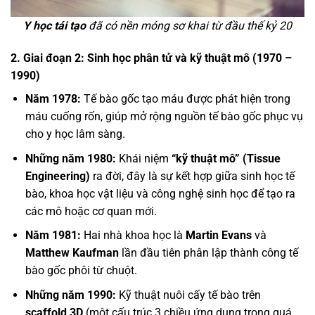
Y học tái tạo
đã có nền móng sơ khai từ đầu thế kỷ 20
2. Giai đoạn 2: Sinh học phân tử và kỹ thuật mô (1970 –
1990)
Năm 1978:
Tế bào gốc tạo máu được phát hiện trong
máu cuống rốn, giúp mở rộng nguồn tế bào gốc phục vụ
cho y học lâm sàng.
Những năm 1980:
Khái niệm
“kỹ thuật mô” (Tissue
Engineering)
ra đời, đây là sự kết hợp giữa sinh học tế
bào, khoa học vật liệu và công nghệ sinh học để tạo ra
các mô hoặc cơ quan mới.
Năm 1981:
Hai nhà khoa học là
Martin Evans
và
Matthew Kaufman
lần đầu tiên phân lập thành công tế
bào gốc phôi từ chuột.
Những năm 1990:
Kỹ thuật nuôi cấy tế bào trên
scaffold 3D
(một cấu trúc 3 chiều ứng dụng trong quá