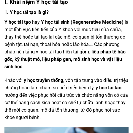
I. Khái niệm Y học tái tạo
1. Y học tái tạo là gì?
Y học tái tạo
hay
Y học tái sinh (Regenerative Medicine)
là
một lĩnh vực tiên tiến của Y khoa với mục tiêu sửa chữa,
thay thế hoặc tái tạo lại các mô, cơ quan bị tổn thương do
bệnh tật, tai nạn, thoái hóa hoặc lão hóa,… Các phương
pháp nền tảng y học tái tạo hiện tại gồm:
liệu pháp tế bào
gốc, kỹ thuật mô, liệu pháp gen, mô sinh học và vật liệu
sinh học.
Khác với
y học truyền thống
, vốn tập trung vào điều trị triệu
chứng hoặc làm chậm sự tiến triển bệnh lý,
y học tái tạo
hướng đến việc phục hồi cấu trúc và chức năng vốn có của
cơ thể bằng cách kích hoạt cơ chế tự chữa lành hoặc thay
thế mới cơ quan, mô đã tổn thương, từ đó phục hồi sức
khỏe người bệnh.