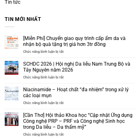
Tin tức
TIN MỚI NHẤT
[Miễn Phí] Chuyển giao quy trình cấp ẩm da và
nhận bộ quà tặng trị giá hơn 3tr đồng
ở
Chức năng bình luận bị tắt
[Miễn
Phí]
SCHDC 2026 | Hội nghị Da liễu Nam Trung Bộ và
Chuyển
Tây Nguyên năm 2026
giao
ở
Chức năng bình luận bị tắt
quy
SCHDC
trình
2026
Niacinamide – Hoạt chất “đa nhiệm” trong xử lý
cấp
|
ẩm
các loại mụn
Hội
da
ở
Chức năng bình luận bị tắt
nghị
và
Niacinamide
Da
nhận
–
[Cần Thơ] Hội thảo Khoa học “Cập nhật Ứng dụng
liễu
bộ
Hoạt
Nam
Công nghệ PRP – PRF và Công nghệ Sinh học
quà
chất
Trung
tặng
trong Da liễu – Da thẩm mỹ”
“đa
Bộ
trị
ở
Chức năng bình luận bị tắt
nhiệm”
và
giá
[Cần
trong