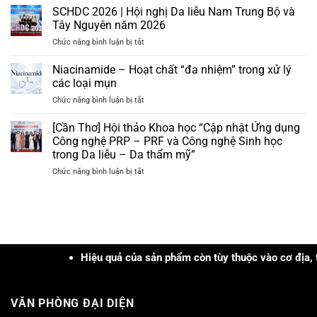
Phí]
SCHDC 2026 | Hội nghị Da liễu Nam Trung Bộ và
thành
Chuyển
phần
Tây Nguyên năm 2026
giao
dưỡng
ở
Chức năng bình luận bị tắt
quy
ẩm
SCHDC
trình
phổ
2026
Niacinamide – Hoạt chất “đa nhiệm” trong xử lý
cấp
biến
|
ẩm
các loại mụn
Hội
da
ở
Chức năng bình luận bị tắt
nghị
và
Niacinamide
Da
nhận
–
[Cần Thơ] Hội thảo Khoa học “Cập nhật Ứng dụng
liễu
bộ
Hoạt
Nam
Công nghệ PRP – PRF và Công nghệ Sinh học
quà
chất
Trung
tặng
trong Da liễu – Da thẩm mỹ”
“đa
Bộ
trị
ở
Chức năng bình luận bị tắt
nhiệm”
và
giá
[Cần
trong
Tây
hơn
Thơ]
xử
Nguyên
3tr
Hội
lý
năm
đồng
thảo
các
2026
Khoa
loại
học
mụn
“Cập
Hiệu quả của sản phẩm còn tùy thuộc vào cơ địa, tình trạ
nhật
Ứng
dụng
VĂN PHÒNG ĐẠI DIỆN
Công
nghệ