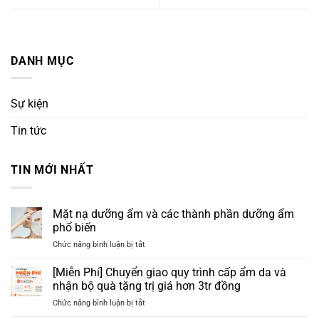
DANH MỤC
Sự kiện
Tin tức
TIN MỚI NHẤT
Mặt nạ dưỡng ẩm và các thành phần dưỡng ẩm
phổ biến
ở
Chức năng bình luận bị tắt
Mặt
nạ
[Miễn Phí] Chuyển giao quy trình cấp ẩm da và
dưỡng
nhận bộ quà tặng trị giá hơn 3tr đồng
ẩm
ở
Chức năng bình luận bị tắt
và
[Miễn
các