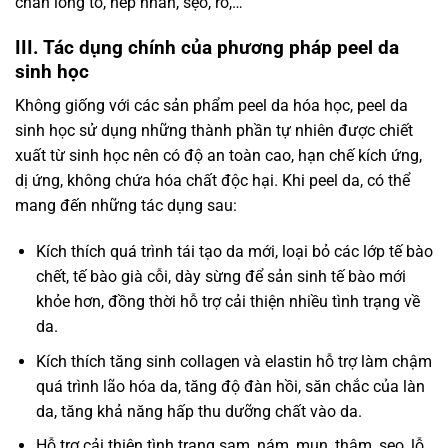
chân lông to, nếp nhăn, sẹo, rỗ,…
III. Tác dụng chính của phương pháp peel da
sinh học
Không giống với các sản phẩm peel da hóa học, peel da
sinh học sử dụng những thành phần tự nhiên được chiết
xuất từ sinh học nên có độ an toàn cao, hạn chế kích ứng,
dị ứng, không chứa hóa chất độc hại. Khi peel da, có thể
mang đến những tác dụng sau:
Kích thích quá trình tái tạo da mới, loại bỏ các lớp tế bào
chết, tế bào già cỗi, dày sừng để sản sinh tế bào mới
khỏe hơn, đồng thời hỗ trợ cải thiện nhiều tình trạng về
da.
Kích thích tăng sinh collagen và elastin hỗ trợ làm chậm
quá trình lão hóa da, tăng độ đàn hồi, săn chắc của làn
da, tăng khả năng hấp thu dưỡng chất vào da.
Hỗ trợ cải thiện tình trạng sạm, nám, mụn, thâm, sẹo, lỗ