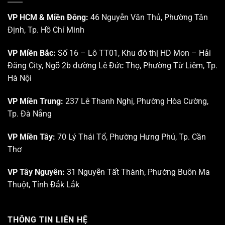
PRP
–
VP HCM & Miền Đông:
46 Nguyễn Văn Thủ, Phường Tân
PRF
Định, Tp. Hồ Chí Minh
và
Công
nghệ
VP Miền Bắc:
Số 16 – Lô TT01, Khu đô thị HD Mon – Hải
Sinh
Đăng City, Ngõ 2b đường Lê Đức Thọ, Phường Từ Liêm, Tp.
học
trong
Hà Nội
Da
liễu
VP Miền Trung:
237 Lê Thanh Nghị, Phường Hòa Cường,
–
Da
Tp. Đà Nẵng
thẩm
mỹ”
VP Miền Tây:
70 Lý Thái Tổ, Phường Hưng Phú, Tp. Cần
Thơ
VP Tây Nguyên:
31 Nguyễn Tất Thành, Phường Buôn Ma
Thuột, Tỉnh Đắk Lắk
THÔNG TIN LIÊN HỆ