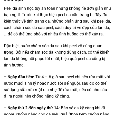
Peel da sinh học tuy an toàn nhưng không hề đơn giản như
bạn nghĩ. Trước khi thực hiện peel da cần trang bị đầy đủ
kiến thức về tình trạng da, những phản ứng sau khi peel da,
cách chăm sóc da sau peel, cách duy trì vẻ đẹp của làn da,
… để có thể ứng phó với nhiều tình huống có thể xảy ra.
Đặc biệt, bước chăm sóc da sau khi peel vô cùng quan
trọng. Bởi nếu chăm sóc da không đúng cách, có thể khiến
làn da không hồi phục tốt nhất, hiệu quả peel da cũng bị
ảnh hưởng.
– Ngày đầu tiên:
Từ 4 – 6 giờ sau peel chỉ nên rửa mặt với
nước muối sinh lý hoặc nước sôi để nguội, sau đó có thể
sử dụng sữa rửa mặt dịu nhẹ để rửa mặt, nếu có nhu cầu
đi ra ngoài nên chống nắng kỹ càng.
– Ngày thứ 2 đến ngày thứ 14:
Bảo vệ da kỹ càng khi đi
ngoài, chống nắng cho da hiệu quả (thoa kem chống nắng