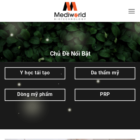
Bỏ
qua
Bio
nội
Peel
dung
|
Mediworld
Chủ Đề Nổi Bật
Y học tái tạo
Da thẩm mỹ
Dòng mỹ phẩm
PRP