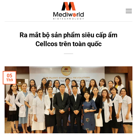
Bỏ
qua
nội
dung
Ra mắt bộ sản phẩm siêu cấp ẩm
Cellcos trên toàn quốc
05
Th9