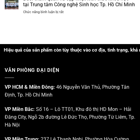
cập
Ứng
tại Trung tâm Công nghệ Sinh học Tp. Hồ Chí Minh
nhật
dụng
ở
Chức năng bình luận bị tắt
kiến
Công
Buổi
thức
nghệ
tham
và
PRP
quan
trực
–
và
quan
PRF
cập
tại
và
nhật
Trung
Công
kiến
uả của sản phẩm còn tùy thuộc vào cơ địa, tình trạng, khả năng chă
tâm
nghệ
thức
Nghiên
Sinh
khoa
cứu
học
học
Triển
trong
VĂN PHÒNG ĐẠI DIỆN
tại
khai
Da
Trung
Khu
liễu
tâm
Công
–
Công
VP HCM & Miền Đông:
46 Nguyễn Văn Thủ, Phường Tân
nghệ
Da
nghệ
cao
thẩm
Định, Tp. Hồ Chí Minh
Sinh
Tp.
mỹ”
học
HCM
Tp.
VP Miền Bắc:
Số 16 – Lô TT01, Khu đô thị HD Mon – Hải
Hồ
Đăng City, Ngõ 2b đường Lê Đức Thọ, Phường Từ Liêm, Tp.
Chí
Minh
Hà Nội
VP Miền Trung:
237 Lê Thanh Nghị, Phường Hòa Cường,