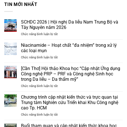
TIN MỚI NHẤT
SCHDC 2026 | Hội nghị Da liễu Nam Trung Bộ và
Tây Nguyên năm 2026
ở
Chức năng bình luận bị tắt
SCHDC
2026
Niacinamide – Hoạt chất “đa nhiệm” trong xử lý
|
các loại mụn
Hội
ở
Chức năng bình luận bị tắt
nghị
Niacinamide
Da
–
[Cần Thơ] Hội thảo Khoa học “Cập nhật Ứng dụng
liễu
Hoạt
Nam
Công nghệ PRP – PRF và Công nghệ Sinh học
chất
Trung
trong Da liễu – Da thẩm mỹ”
“đa
Bộ
ở
Chức năng bình luận bị tắt
nhiệm”
và
[Cần
trong
Tây
Thơ]
xử
Chương trình cập nhật kiến thức và trực quan tại
Nguyên
Hội
lý
năm
Trung tâm Nghiên cứu Triển khai Khu Công nghệ
thảo
các
2026
cao Tp. HCM
Khoa
loại
ở
Chức năng bình luận bị tắt
học
mụn
Chương
“Cập
trình
nhật
Buổi tham quan và cập nhật kiến thức khoa học