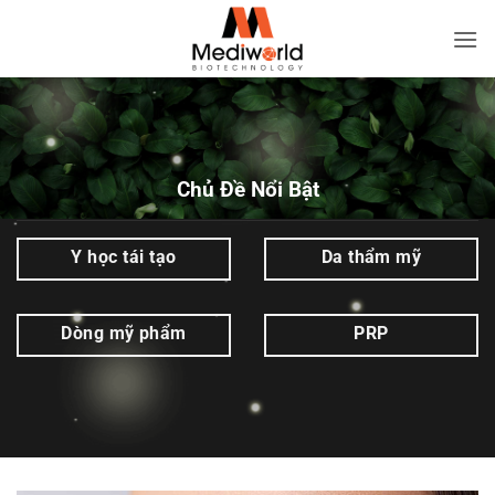
Bỏ
qua
Eyelash
nội
&
dung
Eyebrow
Enhancer
|
Chủ Đề Nổi Bật
Mediworld
Y học tái tạo
Da thẩm mỹ
Dòng mỹ phẩm
PRP