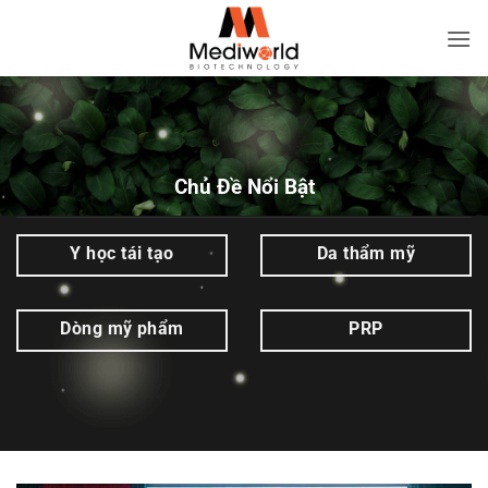
Bỏ
qua
Hợp
nội
tác
dung
|
Trang
2
Chủ Đề Nổi Bật
trên
4
Y học tái tạo
Da thẩm mỹ
|
Mediworld
Dòng mỹ phẩm
PRP