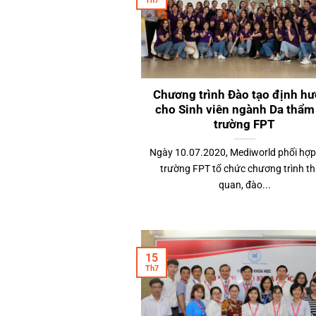
Th7
Chương trình Đào tạo định h
cho Sinh viên ngành Da thẩ
trường FPT
Ngày 10.07.2020, Mediworld phối hợ
trường FPT tổ chức chương trình t
quan, đào...
15
Th7