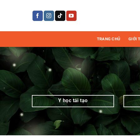
Bỏ
qua
Hợp
nội
dung
tác
TRANG CHỦ
GIỚI 
|
Trang
4
trên
4
|
Y học tái tạo
Mediworld