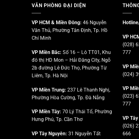
VĂN PHÒNG ĐẠI DIỆN
THÔNG
VP HCM & Miền Đông:
46 Nguyễn
Hotline
Văn Thủ, Phường Tân Định, Tp. Hồ
VP HCM
Chí Minh
(028) 6
VP Miền Bắc:
Số 16 – Lô TT01, Khu
777
đô thị HD Mon – Hải Đăng City, Ngõ
VP Miề
2b đường Lê Đức Thọ, Phường Từ
(024) 3
Liêm, Tp. Hà Nội
VP Miề
VP Miền Trung:
237 Lê Thanh Nghị,
(023) 6
Phường Hòa Cường, Tp. Đà Nẵng
777
VP Miền Tây:
70 Lý Thái Tổ, Phường
VP Tây
Hưng Phú, Tp. Cần Thơ
(026) 2
VP Tây Nguyên:
31 Nguyễn Tất
666