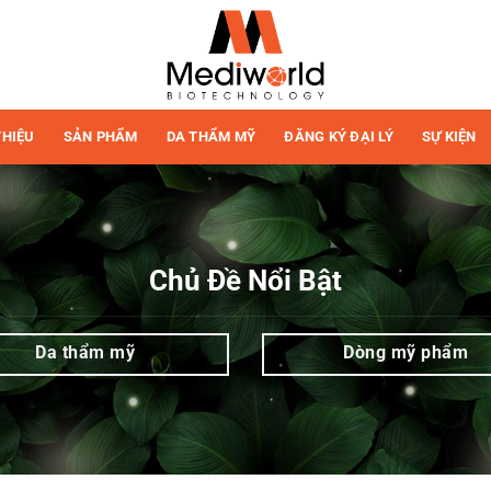
THIỆU
SẢN PHẨM
DA THẨM MỸ
ĐĂNG KÝ ĐẠI LÝ
SỰ KIỆN
Chủ Đề Nổi Bật
Da thẩm mỹ
Dòng mỹ phẩm