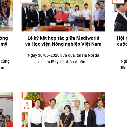
Th7
ướng
Lễ ký kết hợp tác giữa Mediworld
Hội 
m mỹ
và Học viện Nông nghiệp Việt Nam
cuộc
Ngày 30/06/2020 vừa qua, tại Hà Nội đã
p cùng
Ngà
diễn ra lễ ký kết thỏa thuận...
ham
độn
15
Th6