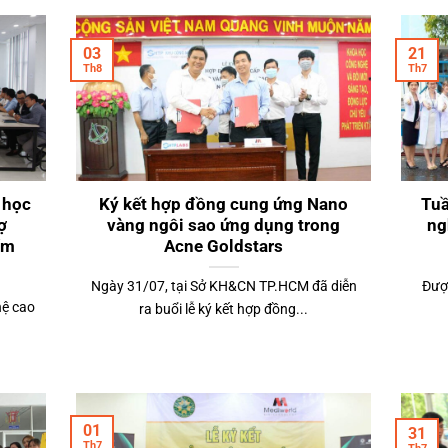
03
21
Th8
Th7
 học
Ký kết hợp đồng cung ứng Nano
Tuầ
ợ
vàng ngôi sao ứng dụng trong
ng
ẩm
Acne Goldstars
Ngày 31/07, tại Sở KH&CN TP.HCM đã diễn
Được
hệ cao
ra buổi lễ ký kết hợp đồng...
01
31
Th7