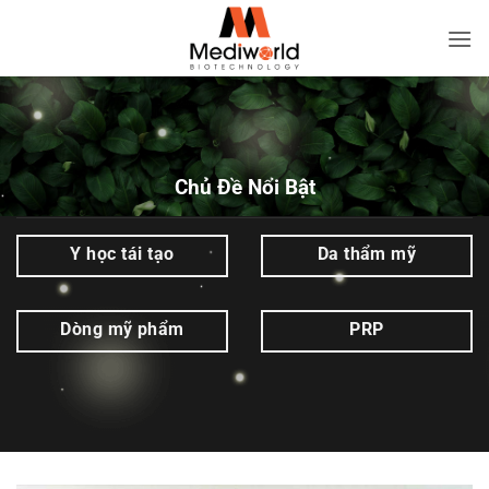
Bỏ
qua
Stemcell
nội
Extract
dung
|
Mediworld
Chủ Đề Nổi Bật
Y học tái tạo
Da thẩm mỹ
Dòng mỹ phẩm
PRP