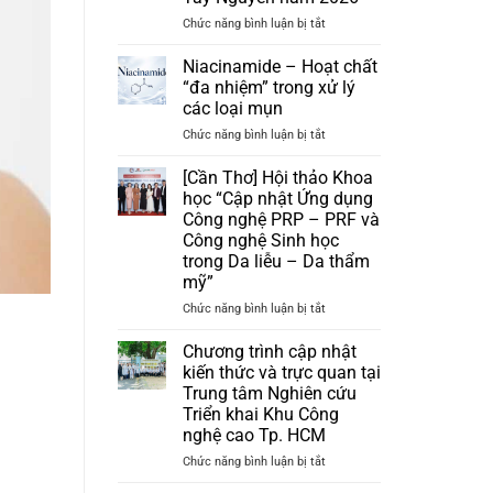
ở
Chức năng bình luận bị tắt
SCHDC
2026
Niacinamide – Hoạt chất
|
“đa nhiệm” trong xử lý
Hội
các loại mụn
nghị
ở
Chức năng bình luận bị tắt
Da
Niacinamide
liễu
–
Nam
[Cần Thơ] Hội thảo Khoa
Hoạt
Trung
học “Cập nhật Ứng dụng
chất
Bộ
Công nghệ PRP – PRF và
“đa
và
Công nghệ Sinh học
nhiệm”
Tây
trong Da liễu – Da thẩm
trong
Nguyên
mỹ”
xử
năm
lý
2026
ở
Chức năng bình luận bị tắt
các
[Cần
loại
Thơ]
Chương trình cập nhật
mụn
Hội
kiến thức và trực quan tại
thảo
Trung tâm Nghiên cứu
Khoa
Triển khai Khu Công
học
nghệ cao Tp. HCM
“Cập
nhật
ở
Chức năng bình luận bị tắt
Ứng
Chương