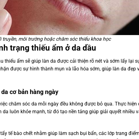
di truyền, môi trường hoặc chăm sóc thiếu khoa học
ình trạng thiếu ẩm ở da dầu
u thiếu ẩm sẽ giúp làn da được cải thiện rõ nét và sớm lấy lại
n chặn được sự hình thành mụn và lão hóa sớm, giúp làn da đẹp 
 da cơ bản hàng ngày
hì việc chăm sóc da mỗi ngày đều không được bỏ qua. Thực hiện
da luôn khỏe mạnh, từ đó tạo nền tảng giúp giải quyết nhiều 
tẩy tế bào chết nhằm giúp làm sạch bụi bẩn, các lớp trang điểm