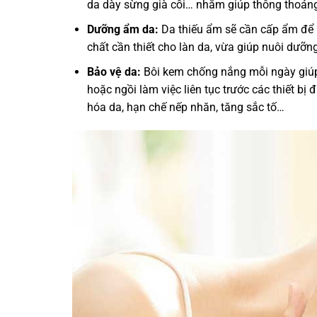
da dày sừng già cỗi… nhằm giúp thông thoáng
Dưỡng ẩm da:
Da thiếu ẩm sẽ cần cấp ẩm để 
chất cần thiết cho làn da, vừa giúp nuôi dưỡn
Bảo vệ da:
Bôi kem chống nắng mỗi ngày giúp 
hoặc ngồi làm việc liên tục trước các thiết bị
hóa da, hạn chế nếp nhăn, tăng sắc tố…