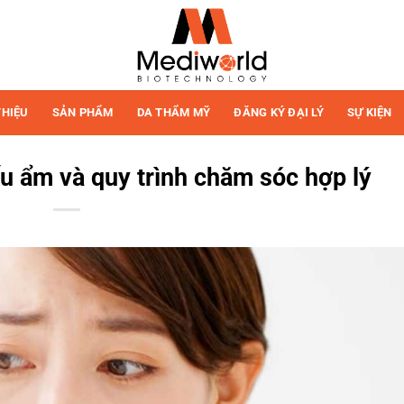
THIỆU
SẢN PHẨM
DA THẨM MỸ
ĐĂNG KÝ ĐẠI LÝ
SỰ KIỆN
ếu ẩm và quy trình chăm sóc hợp lý