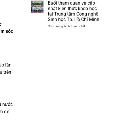
dụng
trình
Buổi tham quan và cập
Công
cập
nhật kiến thức khoa học
nghệ
nhật
tại Trung tâm Công nghệ
PRP
kiến
Sinh học Tp. Hồ Chí Minh
–
thức
c
PRF
và
ở
Chức năng bình luận bị tắt
và
hăm sóc
trực
Buổi
Công
quan
tham
nghệ
tại
quan
Sinh
Trung
và
học
tâm
cập
trong
Nghiên
nhật
Da
cứu
kiến
úp làn
liễu
Triển
thức
–
khai
khoa
u trên
Da
Khu
học
thẩm
Công
tại
mỹ”
nghệ
Trung
cao
tâm
Tp.
Công
HCM
nghệ
đủ nước
Sinh
học
ơn để
Tp.
Hồ
Chí
Minh