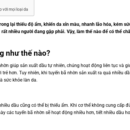
 với mọi loại da
rong lại thiếu độ ẩm, khiến da xỉn màu, nhanh lão hóa, kém sứ
 rất nhiều người đang gặp phải. Vậy, làm thế nào để có thể c
ng như thế nào?
hờn giúp sản xuất dầu tự nhiên, chúng hoạt động liên tục và gi
 trẻ hơn. Tuy nhiên, khi tuyến bã nhờn sản xuất ra quá nhiều dầ
à sức khỏe làn da.
nhiều dầu cũng có thể bị thiếu ẩm. Khi cơ thể không cung cấp 
 này các tuyến bã nhờn sẽ hoạt động nhiều hơn, tiết nhiều dầu h