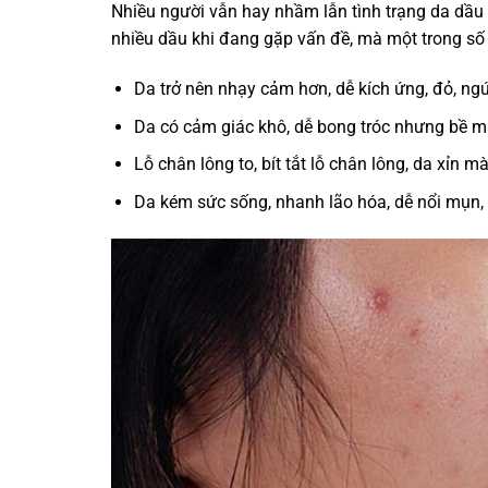
Nhiều người vẫn hay nhầm lẫn tình trạng da dầu s
nhiều dầu khi đang gặp vấn đề, mà một trong số đ
Da trở nên nhạy cảm hơn, dễ kích ứng, đỏ, ng
Da có cảm giác khô, dễ bong tróc nhưng bề mặ
Lỗ chân lông to, bít tắt lỗ chân lông, da xỉn m
Da kém sức sống, nhanh lão hóa, dễ nổi mụn, 