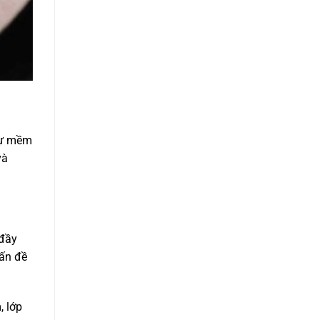
 sự mềm
và
 đầy
vấn đề
, lớp