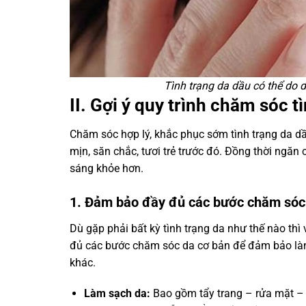
Tình trạng da dầu có thể do 
II. Gợi ý quy trình chăm sóc t
Chăm sóc hợp lý, khắc phục sớm tình trạng da dầ
mịn, săn chắc, tươi trẻ trước đó. Đồng thời ngă
sáng khỏe hơn.
1. Đảm bảo đầy đủ các bước chăm sóc
Dù gặp phải bất kỳ tình trạng da như thế nào t
đủ các bước chăm sóc da cơ bản để đảm bảo làn 
khác.
Làm sạch da:
Bao gồm tẩy trang – rửa mặt – 