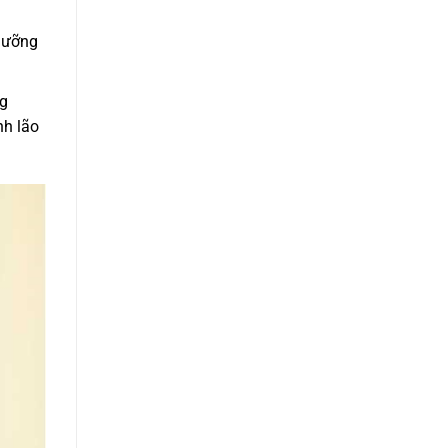
 dưỡng
ng
nh lão