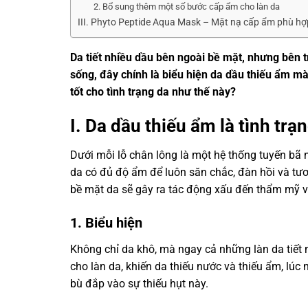
2. Bổ sung thêm một số bước cấp ẩm cho làn da
III. Phyto Peptide Aqua Mask – Mặt nạ cấp ẩm phù hợp
Da tiết nhiều dầu bên ngoài bề mặt, nhưng bên t
sống, đây chính là biểu hiện da dầu thiếu ẩm mà
tốt cho tình trạng da như thế này?
I. Da dầu thiếu ẩm là tình trạ
Dưới mỗi lỗ chân lông là một hệ thống tuyến bã n
da có đủ độ ẩm để luôn săn chắc, đàn hồi và tươi
bề mặt da sẽ gây ra tác động xấu đến thẩm mỹ v
1. Biểu hiện
Không chỉ da khô, mà ngay cả những làn da tiết 
cho làn da, khiến da thiếu nước và thiếu ẩm, lúc
bù đắp vào sự thiếu hụt này.