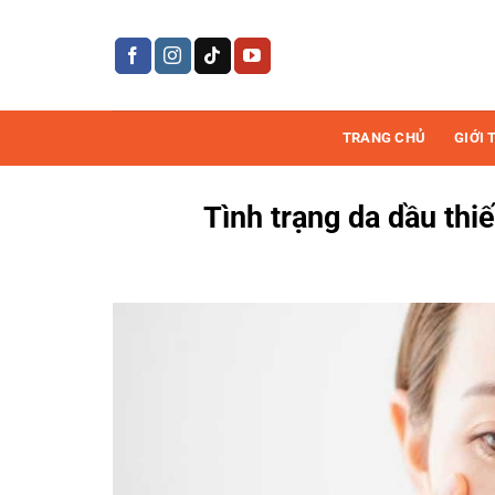
Bỏ
qua
nội
dung
TRANG CHỦ
GIỚI 
Tình trạng da dầu thi