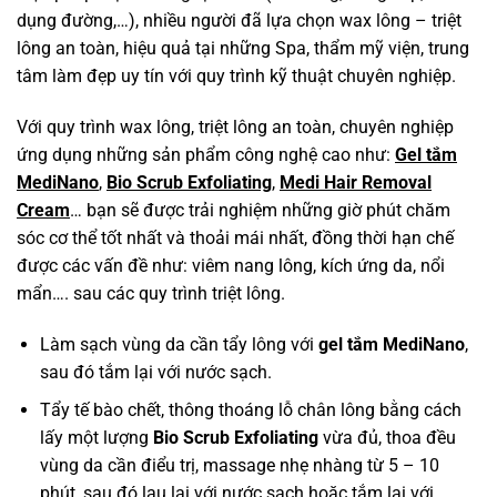
dụng đường,…), nhiều người đã lựa chọn wax lông – triệt
lông an toàn, hiệu quả tại những Spa, thẩm mỹ viện, trung
tâm làm đẹp uy tín với quy trình kỹ thuật chuyên nghiệp.
Với quy trình wax lông, triệt lông an toàn, chuyên nghiệp
ứng dụng những sản phẩm công nghệ cao như:
Gel tắm
MediNano
,
Bio Scrub Exfoliating
,
Medi Hair Removal
Cream
… bạn sẽ được trải nghiệm những giờ phút chăm
sóc cơ thể tốt nhất và thoải mái nhất, đồng thời hạn chế
được các vấn đề như: viêm nang lông, kích ứng da, nổi
mẩn…. sau các quy trình triệt lông.
Làm sạch vùng da cần tẩy lông với
gel tắm MediNano
,
sau đó tắm lại với nước sạch.
Tẩy tế bào chết, thông thoáng lỗ chân lông bằng cách
lấy một lượng
Bio Scrub Exfoliating
vừa đủ, thoa đều
vùng da cần điểu trị, massage nhẹ nhàng từ 5 – 10
phút, sau đó lau lại với nước sạch hoặc tắm lại với