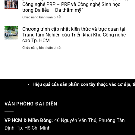
Hoạt
Nam
Công nghệ PRP – PRF và Công nghệ Sinh học
quà
chất
Trung
tặng
trong Da liễu – Da thẩm mỹ”
“đa
Bộ
trị
ở
Chức năng bình luận bị tắt
nhiệm”
và
giá
[Cần
trong
Tây
hơn
Thơ]
xử
Chương trình cập nhật kiến thức và trực quan tại
Nguyên
3tr
Hội
lý
năm
Trung tâm Nghiên cứu Triển khai Khu Công nghệ
đồng
thảo
các
2026
cao Tp. HCM
Khoa
loại
ở
Chức năng bình luận bị tắt
học
mụn
Chương
“Cập
trình
nhật
cập
Ứng
nhật
dụng
kiến
Công
thức
nghệ
và
Hiệu quả của sản phẩm còn tùy thuộc vào cơ địa, tình trạn
PRP
trực
–
quan
PRF
tại
và
VĂN PHÒNG ĐẠI DIỆN
Trung
Công
tâm
nghệ
Nghiên
Sinh
cứu
VP HCM & Miền Đông:
46 Nguyễn Văn Thủ, Phường Tân
học
Triển
trong
Định, Tp. Hồ Chí Minh
khai
Da
Khu
liễu