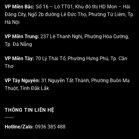
Công
–
VP Miền Bắc:
Số 16 – Lô TT01, Khu đô thị HD Mon – Hải
nghệ
Da
Đăng City, Ngõ 2b đường Lê Đức Thọ, Phường Từ Liêm, Tp.
cao
thẩm
Tp.
mỹ”
Hà Nội
HCM
VP Miền Trung:
237 Lê Thanh Nghị, Phường Hòa Cường,
Tp. Đà Nẵng
VP Miền Tây:
70 Lý Thái Tổ, Phường Hưng Phú, Tp. Cần
Thơ
VP Tây Nguyên:
31 Nguyễn Tất Thành, Phường Buôn Ma
Thuột, Tỉnh Đắk Lắk
THÔNG TIN LIÊN HỆ
Hotline/Zalo:
0936 385 488