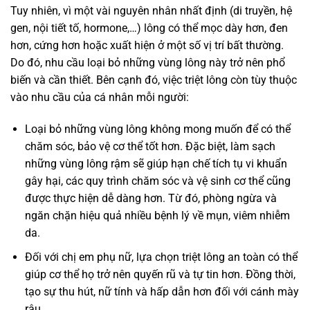
Tuy nhiên, vì một vài nguyên nhân nhất định (di truyền, hệ
gen, nội tiết tố, hormone,…) lông có thể mọc dày hơn, đen
hơn, cứng hơn hoặc xuất hiện ở một số vị trí bất thường.
Do đó, nhu cầu loại bỏ những vùng lông này trở nên phổ
biến và cần thiết. Bên cạnh đó, việc triệt lông còn tùy thuộc
vào nhu cầu của cá nhân mỗi người:
Loại bỏ những vùng lông không mong muốn để có thể
chăm sóc, bảo vệ cơ thể tốt hơn. Đặc biệt, làm sạch
những vùng lông rậm sẽ giúp hạn chế tích tụ vi khuẩn
gây hại, các quy trình chăm sóc và vệ sinh cơ thể cũng
được thực hiện dễ dàng hơn. Từ đó, phòng ngừa và
ngăn chặn hiệu quả nhiều bệnh lý về mụn, viêm nhiễm
da.
Đối với chị em phụ nữ, lựa chọn triệt lông an toàn có thể
giúp cơ thể họ trở nên quyến rũ và tự tin hơn. Đồng thời,
tạo sự thu hút, nữ tính và hấp dẫn hơn đối với cánh mày
râu.