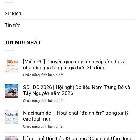
Sự kiện
Tin tức
TIN MỚI NHẤT
[Miễn Phí] Chuyển giao quy trình cấp ẩm da và
nhận bộ quà tặng trị giá hơn 3tr đồng
ở
Chức năng bình luận bị tắt
[Miễn
Phí]
SCHDC 2026 | Hội nghị Da liễu Nam Trung Bộ và
Chuyển
Tây Nguyên năm 2026
giao
ở
Chức năng bình luận bị tắt
quy
SCHDC
trình
2026
Niacinamide – Hoạt chất “đa nhiệm” trong xử lý
cấp
|
ẩm
các loại mụn
Hội
da
ở
Chức năng bình luận bị tắt
nghị
và
Niacinamide
Da
nhận
–
[Cần Thơ] Hội thảo Khoa học “Cập nhật Ứng dụng
liễu
bộ