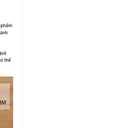
c phẩm
bánh
 quá
có thể