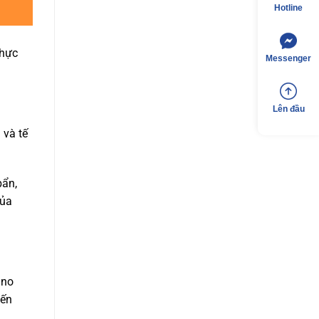
Hotline
thực
Messenger
Lên đầu
 và tế
bẩn,
của
 no
yến