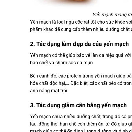
Yến mạch mang rất 
Yến mạch là loại ngũ cốc rất tốt cho sức khỏe vớ
phẩm khác để cung cấp thêm nhiều dưỡng chất cầ
2. Tác dụng làm đẹp da của yến mạch
Yến mạch có thể giúp bảo vệ làn da hiệu quả vớ
bào chết và chăm sóc da mụn.
Bên canh đó, các protein trong yến mạch giúp bảo
hóa chất độc hại,… Đặc biệt, các chất béo có tro
ánh nắng mặt trời.
3. Tác dụng giảm cân bằng yến mạch
Yến mạch chứa nhiều dưỡng chất, trong đó có pro
lâu, đồng thời hạn chế cơn thèm ăn, từ đó giúp 
mạch giúp cơ thể ổn định lượng đường và dinh 