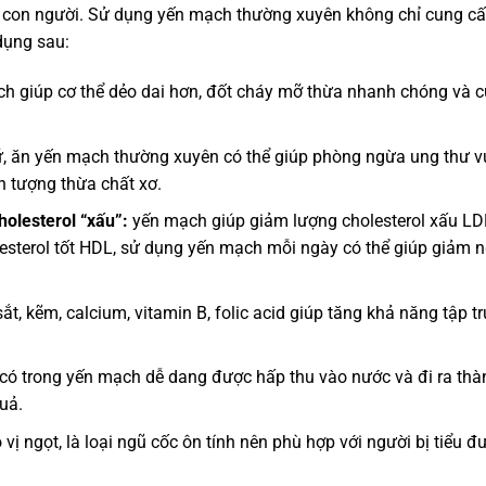
e con người. Sử dụng yến mạch thường xuyên không chỉ cung c
dụng sau:
h giúp cơ thể dẻo dai hơn, đốt cháy mỡ thừa nhanh chóng và 
ữ, ăn yến mạch thường xuyên có thể giúp phòng ngừa ung thư vú
ện tượng thừa chất xơ.
olesterol “xấu”:
yến mạch giúp giảm lượng cholesterol xấu LD
sterol tốt HDL, sử dụng yến mạch mỗi ngày có thể giúp giảm 
, kẽm, calcium, vitamin B, folic acid giúp tăng khả năng tập t
có trong yến mạch dễ dang được hấp thu vào nước và đi ra thà
uả.
vị ngọt, là loại ngũ cốc ôn tính nên phù hợp với người bị tiểu 