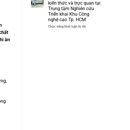
Hội
kiến thức và trực quan tại
thảo
Trung tâm Nghiên cứu
Khoa
Triển khai Khu Công
học
nghệ cao Tp. HCM
“Cập
n
nhật
ở
Chức năng bình luận bị tắt
Ứng
Chương
chất
dụng
trình
hi ăn
Công
cập
nghệ
nhật
PRP
kiến
–
thức
PRF
và
và
trực
Công
quan
nghệ
tại
Sinh
7mg,
Trung
học
tâm
trong
Nghiên
Da
cứu
liễu
Triển
ông
–
khai
Da
Khu
thẩm
Công
mỹ”
nghệ
cao
Tp.