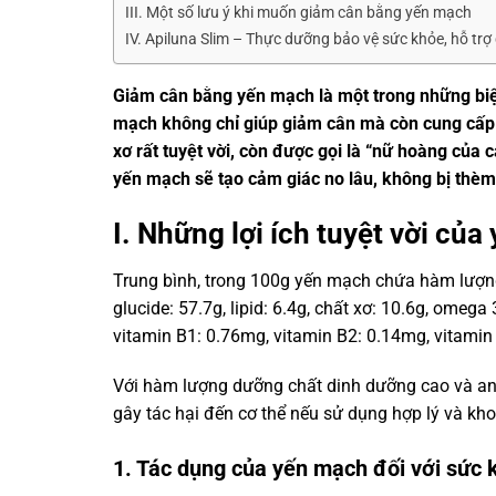
III. Một số lưu ý khi muốn giảm cân bằng yến mạch
IV. Apiluna Slim – Thực dưỡng bảo vệ sức khỏe, hỗ trợ
Giảm cân bằng yến mạch là một trong những bi
mạch không chỉ giúp giảm cân mà còn cung cấp 
xơ rất tuyệt vời, còn được gọi là “nữ hoàng của 
yến mạch sẽ tạo cảm giác no lâu, không bị thè
I. Những lợi ích tuyệt vời củ
Trung bình, trong 100g yến mạch chứa hàm lượng c
glucide: 57.7g, lipid: 6.4g, chất xơ: 10.6g, omeg
vitamin B1: 0.76mg, vitamin B2: 0.14mg, vitamin
Với hàm lượng dưỡng chất dinh dưỡng cao và an
gây tác hại đến cơ thể nếu sử dụng hợp lý và kho
1. Tác dụng của yến mạch đối với sức 