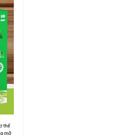
ơ thể
ợng mỡ