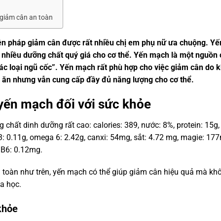
 giảm cân an toàn
ện pháp giảm cân được rất nhiều chị em phụ nữ ưa chuộng. Yế
nhiều dưỡng chất quý giá cho cơ thể. Yến mạch là một nguồn 
các loại ngũ cốc”. Yến mạch rất phù hợp cho việc giảm cân do k
m ăn nhưng vẫn cung cấp đầy đủ năng lượng cho cơ thể.
a yến mạch đối với sức khỏe
hất dinh dưỡng rất cao: calories: 389, nước: 8%, protein: 15g,
a 3: 0.11g, omega 6: 2.42g, canxi: 54mg, sắt: 4.72 mg, magie: 17
 B6: 0.12mg.
 toàn như trên, yến mạch có thể giúp giảm cân hiệu quả mà kh
a học.
khỏe