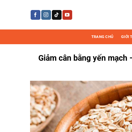
Bỏ
qua
nội
dung
TRANG CHỦ
GIỚI 
Giảm cân bằng yến mạch – 