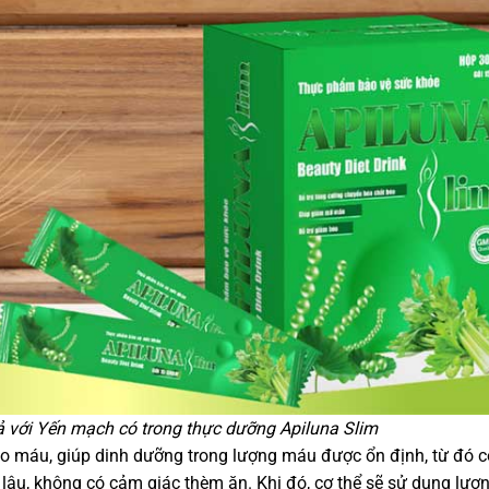
 với Yến mạch có trong thực dưỡng Apiluna Slim
ào máu, giúp dinh dưỡng trong lượng máu được ổn định, từ đó c
o lâu, không có cảm giác thèm ăn. Khi đó, cơ thể sẽ sử dụng lư