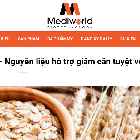
THIỆU
SẢN PHẨM
DA THẨM MỸ
ĐĂNG KÝ ĐẠI LÝ
SỰ KIỆN
Nguyên liệu hỗ trợ giảm cân tuyệt v