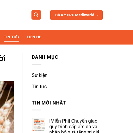
Bộ Kit PRP Mediworld
TIN TỨC
LIÊN HỆ
ời
DANH MỤC
Sự kiện
Tin tức
TIN MỚI NHẤT
[Miễn Phí] Chuyển giao
quy trình cấp ẩm da và
nhận bộ quà tặng trị giá