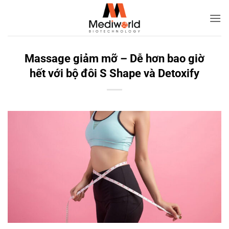
Bỏ
qua
nội
dung
Massage giảm mỡ – Dễ hơn bao giờ
hết với bộ đôi S Shape và Detoxify