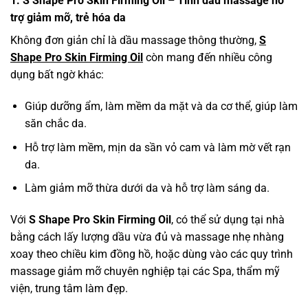
1. S Shape Pro Skin Firming Oil – Tinh dầu massage hỗ
trợ giảm mỡ, trẻ hóa da
Không đơn giản chỉ là dầu massage thông thường,
S
Shape Pro Skin Firming Oil
còn mang đến nhiều công
dụng bất ngờ khác:
Giúp dưỡng ẩm, làm mềm da mặt và da cơ thể, giúp làm
săn chắc da.
Hỗ trợ làm mềm, mịn da sần vỏ cam và làm mờ vết rạn
da.
Làm giảm mỡ thừa dưới da và hỗ trợ làm sáng da.
Với
S Shape Pro Skin Firming Oil
, có thể sử dụng tại nhà
bằng cách lấy lượng dầu vừa đủ và massage nhẹ nhàng
xoay theo chiều kim đồng hồ, hoặc dùng vào các quy trình
massage giảm mỡ chuyên nghiệp tại các Spa, thẩm mỹ
viện, trung tâm làm đẹp.