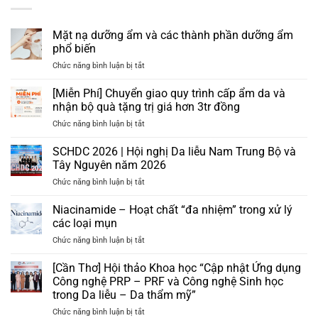
Mặt nạ dưỡng ẩm và các thành phần dưỡng ẩm
phổ biến
ở
Chức năng bình luận bị tắt
Mặt
nạ
[Miễn Phí] Chuyển giao quy trình cấp ẩm da và
dưỡng
nhận bộ quà tặng trị giá hơn 3tr đồng
ẩm
ở
Chức năng bình luận bị tắt
và
[Miễn
các
Phí]
SCHDC 2026 | Hội nghị Da liễu Nam Trung Bộ và
thành
Chuyển
phần
Tây Nguyên năm 2026
giao
dưỡng
ở
Chức năng bình luận bị tắt
quy
ẩm
SCHDC
trình
phổ
2026
Niacinamide – Hoạt chất “đa nhiệm” trong xử lý
cấp
biến
|
ẩm
các loại mụn
Hội
da
ở
Chức năng bình luận bị tắt
nghị
và
Niacinamide
Da
nhận
–
[Cần Thơ] Hội thảo Khoa học “Cập nhật Ứng dụng
liễu
bộ
Hoạt
Nam
Công nghệ PRP – PRF và Công nghệ Sinh học
quà
chất
Trung
tặng
trong Da liễu – Da thẩm mỹ”
“đa
Bộ
trị
ở
Chức năng bình luận bị tắt
nhiệm”
và
giá