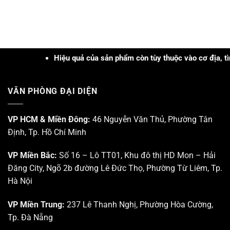
[Cần
trong
Tây
hơn
Thơ]
xử
Nguyên
3tr
Hội
lý
năm
đồng
thảo
các
2026
Khoa
loại
học
mụn
“Cập
Hiệu quả của sản phẩm còn tùy thuộc vào cơ địa, tình t
nhật
Ứng
dụng
VĂN PHÒNG ĐẠI DIỆN
Công
nghệ
PRP
–
VP HCM & Miền Đông:
46 Nguyễn Văn Thủ, Phường Tân
PRF
Định, Tp. Hồ Chí Minh
và
Công
nghệ
VP Miền Bắc:
Số 16 – Lô TT01, Khu đô thị HD Mon – Hải
Sinh
Đăng City, Ngõ 2b đường Lê Đức Thọ, Phường Từ Liêm, Tp.
học
trong
Hà Nội
Da
liễu
VP Miền Trung:
237 Lê Thanh Nghị, Phường Hòa Cường,
–
Da
Tp. Đà Nẵng
thẩm