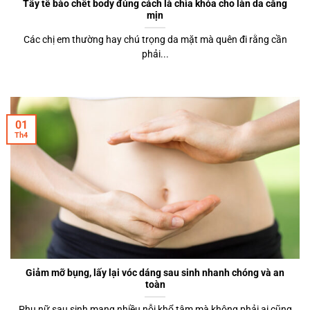
Tẩy tế bào chết body đúng cách là chìa khóa cho làn da căng
mịn
Các chị em thường hay chú trọng da mặt mà quên đi rằng cần
phải...
01
Th4
Giảm mỡ bụng, lấy lại vóc dáng sau sinh nhanh chóng và an
toàn
Phụ nữ sau sinh mang nhiều nỗi khổ tâm mà không phải ai cũng