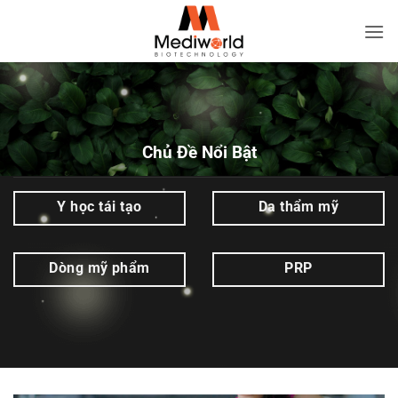
Bỏ
qua
Chăm
nội
sóc
dung
cơ
thể
|
Chủ Đề Nổi Bật
Trang
2
Y học tái tạo
Da thẩm mỹ
trên
2
Dòng mỹ phẩm
PRP
|
Mediworld