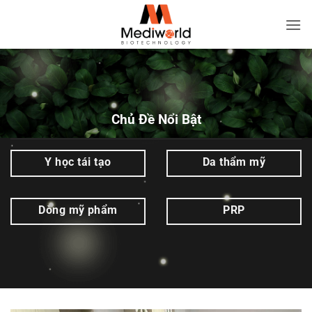
Bỏ
qua
Học
nội
nghề
dung
Spa
|
Mediworld
Chủ Đề Nổi Bật
Y học tái tạo
Da thẩm mỹ
Dòng mỹ phẩm
PRP