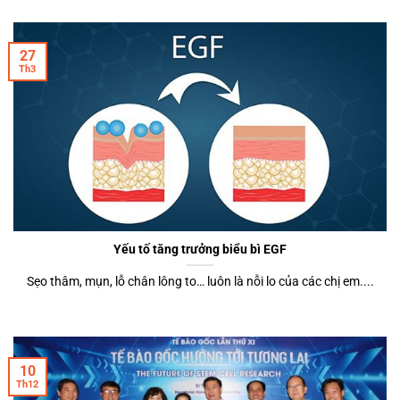
27
Th3
Yếu tố tăng trưởng biểu bì EGF
Sẹo thâm, mụn, lỗ chân lông to… luôn là nỗi lo của các chị em....
10
Th12