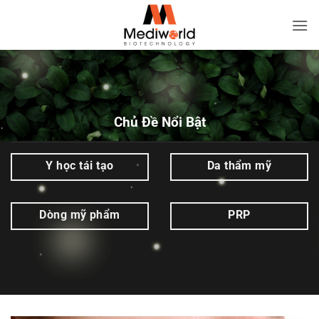
Bỏ
qua
StemScar
nội
Target
dung
|
Mediworld
Chủ Đề Nổi Bật
Y học tái tạo
Da thẩm mỹ
Dòng mỹ phẩm
PRP