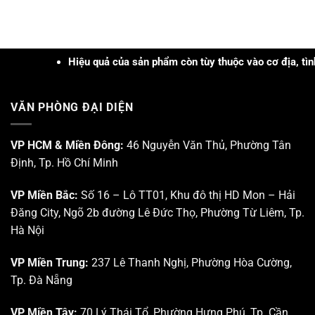
Hiệu quả của sản phẩm còn tùy thuộc vào cơ địa, tình trạng,
VĂN PHÒNG ĐẠI DIỆN
VP HCM & Miền Đông:
46 Nguyễn Văn Thủ, Phường Tân
Định, Tp. Hồ Chí Minh
VP Miền Bắc:
Số 16 – Lô TT01, Khu đô thị HD Mon – Hải
Đăng City, Ngõ 2b đường Lê Đức Thọ, Phường Từ Liêm, Tp.
Hà Nội
VP Miền Trung:
237 Lê Thanh Nghị, Phường Hòa Cường,
Tp. Đà Nẵng
VP Miền Tây:
70 Lý Thái Tổ, Phường Hưng Phú, Tp. Cần