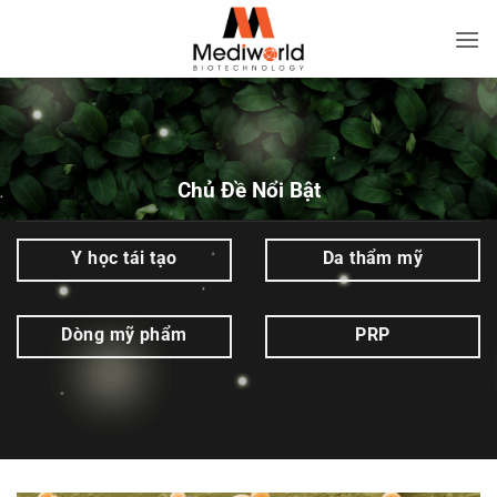
Bỏ
qua
Vi
nội
khuẩn
dung
gây
mụn
|
Chủ Đề Nổi Bật
Mediworld
Y học tái tạo
Da thẩm mỹ
Dòng mỹ phẩm
PRP