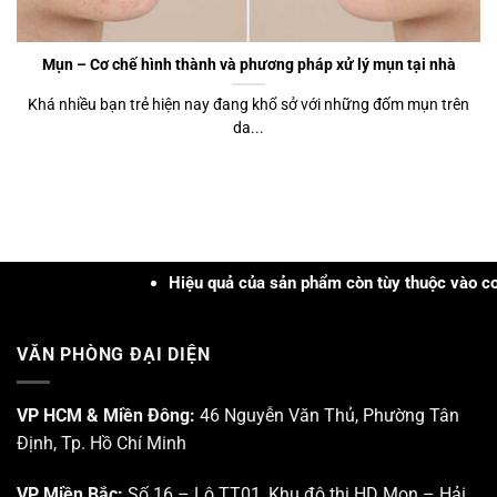
Mụn – Cơ chế hình thành và phương pháp xử lý mụn tại nhà
Khá nhiều bạn trẻ hiện nay đang khổ sở với những đốm mụn trên
da...
Hiệu quả của sản phẩm còn tùy thuộc vào cơ địa, t
VĂN PHÒNG ĐẠI DIỆN
VP HCM & Miền Đông:
46 Nguyễn Văn Thủ, Phường Tân
Định, Tp. Hồ Chí Minh
VP Miền Bắc:
Số 16 – Lô TT01, Khu đô thị HD Mon – Hải