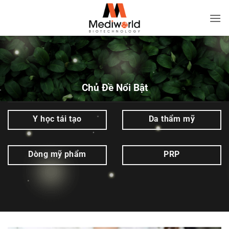
Bỏ
qua
Viên
nội
uống
dung
hỗ
trợ
bảo
Chủ Đề Nổi Bật
vệ
sức
Y học tái tạo
Da thẩm mỹ
khỏe
|
Dòng mỹ phẩm
PRP
Mediworld