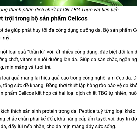
g thành phần dịch chiết từ CN TBG Thực vật tiên tiến
t trội trong bộ sản phẩm Cellcos
ptide giúp phát huy tối đa công dụng dưỡng da. Bộ sản phẩm C
m mỹ.
t loại quả “thần kì” với rất nhiều công dụng, đặc biệt đối làn d
ỡng chất, vitamin nuôi dưỡng làn da. Giúp da săn chắc, ngăn n
g, mịn màng và tươi trẻ.
loại quả mang lại hiệu quả cao trong công nghệ làm đẹp da. D
, tăng sức đề kháng. Đồng thời thiết lập hàng rào bảo vệ da khỏ
ản phẩm Cellcos kết hợp cả hai loại dịch chiết TBG tự nhiên, nuô
ích thích sản sinh protein trong da. Peptide tuỳ từng loại khác
 chắc chắn phải kể đến, khả năng cấp ẩm tuyệt vời, duy trì đ
ệ da, đẩy lùi nếp nhăn, cho da mịn màng đầy sức sống.