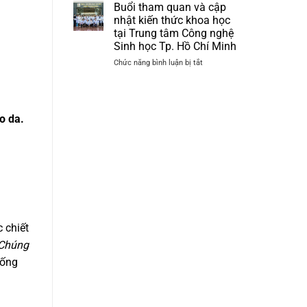
dụng
trình
Buổi tham quan và cập
Công
cập
nhật kiến thức khoa học
nghệ
nhật
tại Trung tâm Công nghệ
PRP
kiến
Sinh học Tp. Hồ Chí Minh
–
thức
PRF
và
ở
Chức năng bình luận bị tắt
và
trực
Buổi
Công
quan
tham
nghệ
tại
quan
Sinh
Trung
và
o da.
học
tâm
cập
trong
Nghiên
nhật
Da
cứu
kiến
liễu
Triển
thức
–
khai
khoa
Da
Khu
học
thẩm
Công
tại
mỹ”
nghệ
Trung
cao
tâm
Tp.
Công
c chiết
HCM
nghệ
Chúng
Sinh
hống
học
Tp.
Hồ
Chí
Minh