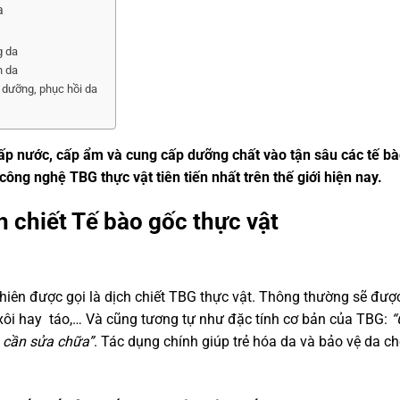
a
g da
n da
 dưỡng, phục hồi da
ấp nước, cấp ẩm và cung cấp dưỡng chất vào tận sâu các tế bà
ng nghệ TBG thực vật tiên tiến nhất trên thế giới hiện nay.
h chiết Tế bào gốc thực vật
ự nhiên được gọi là dịch chiết TBG thực vật. Thông thường sẽ đượ
xôi hay táo,… Và cũng tương tự như đặc tính cơ bản của TBG:
“
o cần sửa chữa”
. Tác dụng chính giúp trẻ hóa da và bảo vệ da c