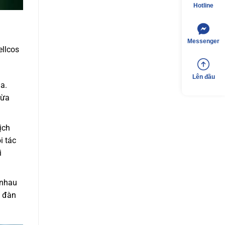
Hotline
Messenger
ellcos
Lên đầu
a.
gừa
ịch
i tác
i
 nhau
ộ đàn