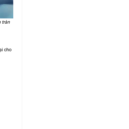
 tràn
ại cho