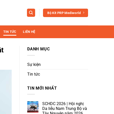
Bộ Kit PRP Mediworld
TIN TỨC
LIÊN HỆ
ật
DANH MỤC
Sự kiện
Tin tức
TIN MỚI NHẤT
SCHDC 2026 | Hội nghị
Da liễu Nam Trung Bộ và
Tây Nguyên năm 2026