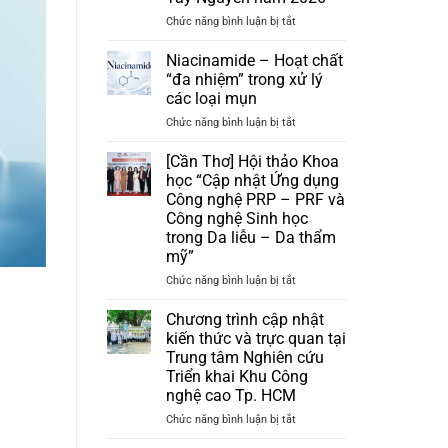
ở
Chức năng bình luận bị tắt
SCHDC
2026
Niacinamide – Hoạt chất
|
“đa nhiệm” trong xử lý
Hội
các loại mụn
nghị
ở
Chức năng bình luận bị tắt
Da
Niacinamide
liễu
–
Nam
[Cần Thơ] Hội thảo Khoa
Hoạt
Trung
học “Cập nhật Ứng dụng
chất
Bộ
Công nghệ PRP – PRF và
“đa
và
Công nghệ Sinh học
nhiệm”
Tây
trong Da liễu – Da thẩm
trong
Nguyên
mỹ”
xử
năm
lý
2026
ở
Chức năng bình luận bị tắt
các
[Cần
loại
Thơ]
Chương trình cập nhật
mụn
Hội
kiến thức và trực quan tại
thảo
Trung tâm Nghiên cứu
Khoa
Triển khai Khu Công
học
nghệ cao Tp. HCM
“Cập
nhật
ở
Chức năng bình luận bị tắt
Ứng
Chương