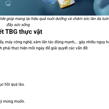
de giúp mang lại hiệu quả nuôi dưỡng và chăm sóc làn da luôn
đầy sức sống
iết TBG thực vật
 tẩy, máy công nghệ, xâm lấn tác động mạnh,… gây nhiều nguy h
h phải thực hiện mỗi ngày để giải quyết các vấn đề:
ục hồi quá lâu.
ư ý mong muốn.