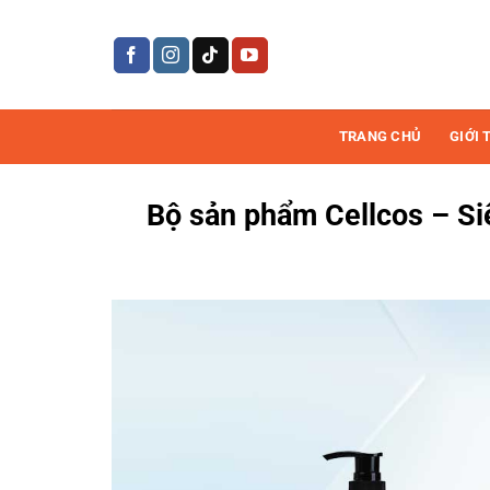
Bỏ
qua
nội
dung
TRANG CHỦ
GIỚI 
Bộ sản phẩm Cellcos – Siê