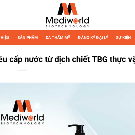
THIỆU
SẢN PHẨM
DA THẨM MỸ
ĐĂNG KÝ ĐẠI LÝ
SỰ KIỆN
u cấp nước từ dịch chiết TBG thực v