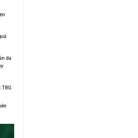
sẹo
quá
làn da
ạy
ết TBG
bên