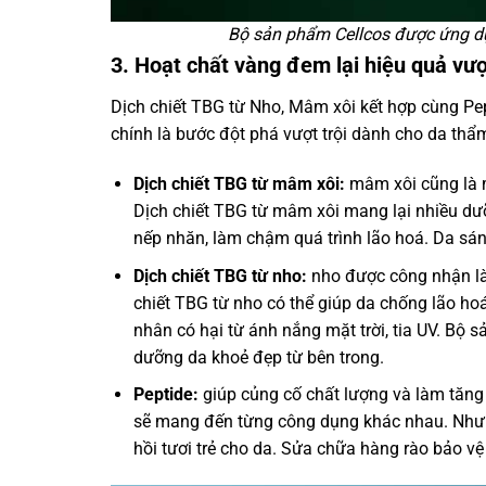
Bộ sản phẩm Cellcos được ứng dụn
3. Hoạt chất vàng đem lại hiệu quả vượ
Dịch chiết TBG từ Nho, Mâm xôi kết hợp cùng Pe
chính là bước đột phá vượt trội dành cho da thẩ
Dịch chiết TBG từ mâm xôi:
mâm xôi cũng là mộ
Dịch chiết TBG từ mâm xôi mang lại nhiều dư
nếp nhăn, làm chậm quá trình lão hoá. Da sán
Dịch chiết TBG từ nho:
nho được công nhận là 
chiết TBG từ nho có thể giúp da chống lão hoá
nhân có hại từ ánh nắng mặt trời, tia UV. Bộ s
dưỡng da khoẻ đẹp từ bên trong.
Peptide:
giúp củng cố chất lượng và làm tăng k
sẽ mang đến từng công dụng khác nhau. Nhưng
hồi tươi trẻ cho da. Sửa chữa hàng rào bảo v