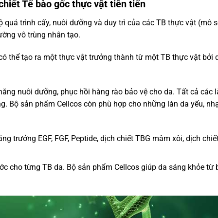
hiết Tế bào gốc thực vật tiên tiến
quá trình cấy, nuôi dưỡng và duy trì của các TB thực vật (mô 
ường vô trùng nhân tạo.
có thể tạo ra một thực vật trưởng thành từ một TB thực vật bởi 
ăng nuôi dưỡng, phục hồi hàng rào bảo vệ cho da. Tất cả các 
ng. Bộ sản phẩm Cellcos còn phù hợp cho những làn da yếu, nh
ăng trưởng EGF, FGF, Peptide, dịch chiết TBG mâm xôi, dịch chi
c cho từng TB da. Bộ sản phẩm Cellcos giúp da sáng khỏe từ 