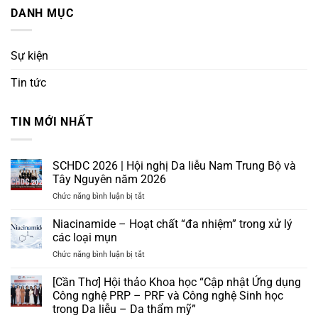
DANH MỤC
Sự kiện
Tin tức
TIN MỚI NHẤT
SCHDC 2026 | Hội nghị Da liễu Nam Trung Bộ và
Tây Nguyên năm 2026
ở
Chức năng bình luận bị tắt
SCHDC
2026
Niacinamide – Hoạt chất “đa nhiệm” trong xử lý
|
các loại mụn
Hội
ở
Chức năng bình luận bị tắt
nghị
Niacinamide
Da
–
[Cần Thơ] Hội thảo Khoa học “Cập nhật Ứng dụng
liễu
Hoạt
Nam
Công nghệ PRP – PRF và Công nghệ Sinh học
chất
Trung
trong Da liễu – Da thẩm mỹ”
“đa
Bộ