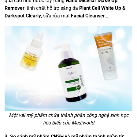
quả cao như nước tẩy trang
Nano Micellar Make Up
Remover
, tinh chất hỗ trợ sáng da
Plant Cell White Up &
Darkspot Clearly
, sữa rửa mặt
Facial Cleanser
…
Một vài mỹ phẩm chứa thành phần công nghệ sinh học
tiêu biểu của Mediworld
3. So sánh mỹ phẩm CNSH và mỹ phẩm thành phần từ