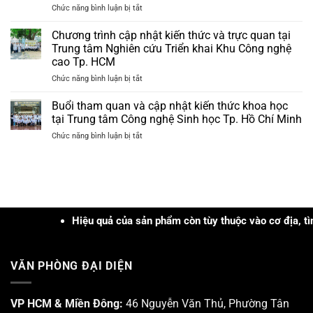
ở
Chức năng bình luận bị tắt
nhiệm”
và
[Cần
trong
Tây
Thơ]
xử
Chương trình cập nhật kiến thức và trực quan tại
Nguyên
Hội
lý
năm
Trung tâm Nghiên cứu Triển khai Khu Công nghệ
thảo
các
2026
cao Tp. HCM
Khoa
loại
ở
Chức năng bình luận bị tắt
học
mụn
Chương
“Cập
trình
nhật
Buổi tham quan và cập nhật kiến thức khoa học
cập
Ứng
tại Trung tâm Công nghệ Sinh học Tp. Hồ Chí Minh
nhật
dụng
ở
Chức năng bình luận bị tắt
kiến
Công
Buổi
thức
nghệ
tham
và
PRP
quan
trực
–
và
quan
PRF
cập
tại
và
nhật
Trung
Công
kiến
Hiệu quả của sản phẩm còn tùy thuộc vào cơ địa, tình trạng,
tâm
nghệ
thức
Nghiên
Sinh
khoa
cứu
học
học
Triển
trong
VĂN PHÒNG ĐẠI DIỆN
tại
khai
Da
Trung
Khu
liễu
tâm
Công
–
Công
VP HCM & Miền Đông:
46 Nguyễn Văn Thủ, Phường Tân
nghệ
Da