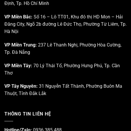
nghệ
cao
thẩm
Định, Tp. Hồ Chí Minh
Sinh
Tp.
mỹ”
học
HCM
Tp.
VP Miền Bắc:
Số 16 – Lô TT01, Khu đô thị HD Mon – Hải
Hồ
Đăng City, Ngõ 2b đường Lê Đức Thọ, Phường Từ Liêm, Tp.
Chí
Minh
Hà Nội
VP Miền Trung:
237 Lê Thanh Nghị, Phường Hòa Cường,
Tp. Đà Nẵng
VP Miền Tây:
70 Lý Thái Tổ, Phường Hưng Phú, Tp. Cần
Thơ
VP Tây Nguyên:
31 Nguyễn Tất Thành, Phường Buôn Ma
Thuột, Tỉnh Đắk Lắk
THÔNG TIN LIÊN HỆ
Hotline/Zalo:
0936 385 488