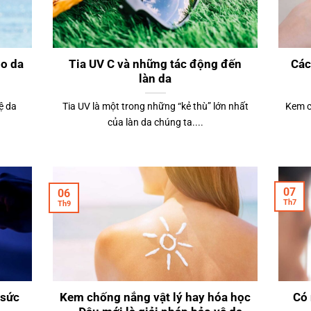
o da
Tia UV C và những tác động đến
Các
làn da
ệ da
Tia UV là một trong những “kẻ thù” lớn nhất
Kem c
.
của làn da chúng ta....
07
06
Th7
Th9
 sức
Kem chống nắng vật lý hay hóa học
Có