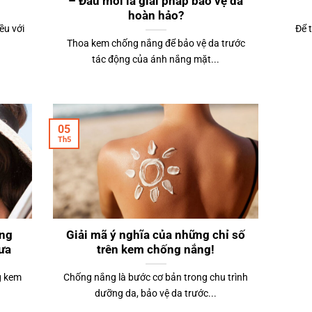
– Đâu mới là giải pháp bảo vệ da
hoàn hảo?
ều với
Để 
Thoa kem chống nắng để bảo vệ da trước
tác động của ánh nắng mặt...
05
Th5
ắng
Giải mã ý nghĩa của những chỉ số
ưa
trên kem chống nắng!
g kem
Chống nắng là bước cơ bản trong chu trình
dưỡng da, bảo vệ da trước...