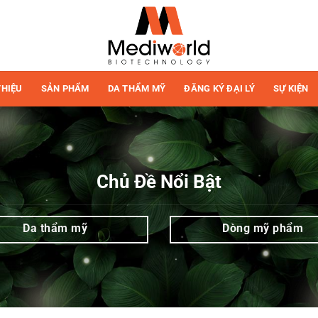
THIỆU
SẢN PHẨM
DA THẨM MỸ
ĐĂNG KÝ ĐẠI LÝ
SỰ KIỆN
Chủ Đề Nổi Bật
Da thẩm mỹ
Dòng mỹ phẩm