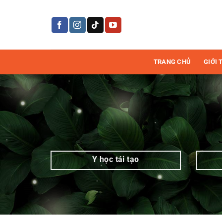
Bỏ
qua
Kem
nội
dung
chống
TRANG CHỦ
GIỚI 
nắng
|
Mediworld
Y học tái tạo