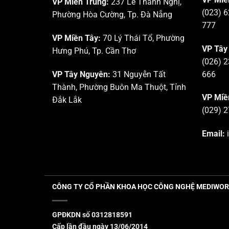
VP Miền Trung:
237 Lê Thanh Nghị,
(023) 6
Phường Hòa Cường, Tp. Đà Nẵng
777
VP Miền Tây:
70 Lý Thái Tổ, Phường
VP Tây
Hưng Phú, Tp. Cần Thơ
(026) 2
VP Tây Nguyên:
31 Nguyễn Tất
666
Thành, Phường Buôn Ma Thuột, Tỉnh
VP Miề
Đắk Lắk
(029) 2
Email:
i
CÔNG TY CỔ PHẦN KHOA HỌC CÔNG NGHỆ MEDIWO
GPĐKDN số 0312818591
Cấp lần đầu ngày 13/06/2014