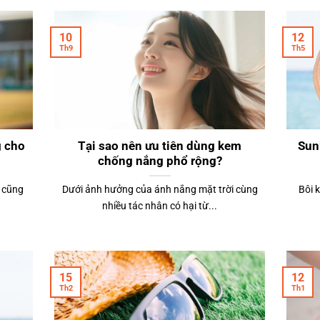
10
12
Th9
Th5
g cho
Tại sao nên ưu tiên dùng kem
Sun
chống nắng phổ rộng?
u cũng
Dưới ảnh hưởng của ánh nắng mặt trời cùng
Bôi 
nhiều tác nhân có hại từ...
15
12
Th2
Th1