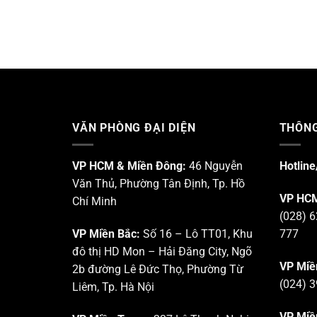
VĂN PHÒNG ĐẠI DIỆN
THÔNG
VP HCM & Miền Đông:
46 Nguyễn
Hotline
Văn Thủ, Phường Tân Định, Tp. Hồ
VP HCM
Chí Minh
(028) 6
VP Miền Bắc:
Số 16 – Lô TT01, Khu
777
đô thị HD Mon – Hải Đăng City, Ngõ
VP Miề
2b đường Lê Đức Thọ, Phường Từ
(024) 3
Liêm, Tp. Hà Nội
VP Miề