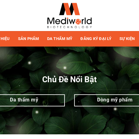
THIỆU
SẢN PHẨM
DA THẨM MỸ
ĐĂNG KÝ ĐẠI LÝ
SỰ KIỆN
Chủ Đề Nổi Bật
Da thẩm mỹ
Dòng mỹ phẩm