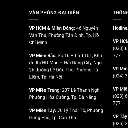
VĂN PHÒNG ĐẠI DIỆN
THÔNG
VP HCM & Miền Đông:
46 Nguyễn
Hotline
Văn Thủ, Phường Tân Định, Tp. Hồ
VP HCM
Chí Minh
(028) 6
VP Miền Bắc:
Số 16 – Lô TT01, Khu
777
đô thị HD Mon – Hải Đăng City, Ngõ
VP Miề
2b đường Lê Đức Thọ, Phường Từ
(024) 3
Liêm, Tp. Hà Nội
VP Miề
VP Miền Trung:
237 Lê Thanh Nghị,
(023) 6
Phường Hòa Cường, Tp. Đà Nẵng
777
VP Miền Tây:
70 Lý Thái Tổ, Phường
VP Tây
Hưng Phú, Tp. Cần Thơ
(026) 2