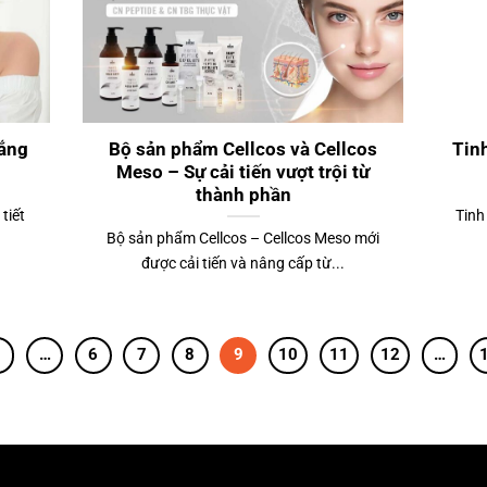
ắng
Bộ sản phẩm Cellcos và Cellcos
Tin
Meso – Sự cải tiến vượt trội từ
thành phần
tiết
Tinh
Bộ sản phẩm Cellcos – Cellcos Meso mới
được cải tiến và nâng cấp từ...
1
…
6
7
8
9
10
11
12
…
Hiệu