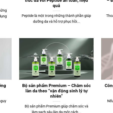
trúc da với Peptide an toàn, hiệu
– Đ
quả
những
Peptide là một trong những thành phần giúp
Thoa
 dụng
dưỡng da và hỗ trợ phục hồi...
ớng
Bộ sản phẩm Premium – Chăm sóc
Công
làn da theo “vận động sinh lý tự
nhiên”
nguy
Nếu
Bộ sản phẩm Premium giúp chăm sóc và
làm sạch sâu làn da một cách...