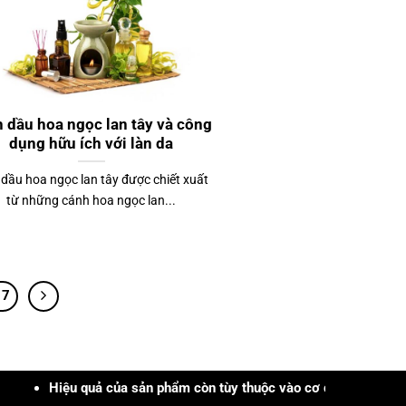
h dầu hoa ngọc lan tây và công
dụng hữu ích với làn da
 dầu hoa ngọc lan tây được chiết xuất
từ những cánh hoa ngọc lan...
17
 quả của sản phẩm còn tùy thuộc vào cơ địa, tình trạng, khả năng c