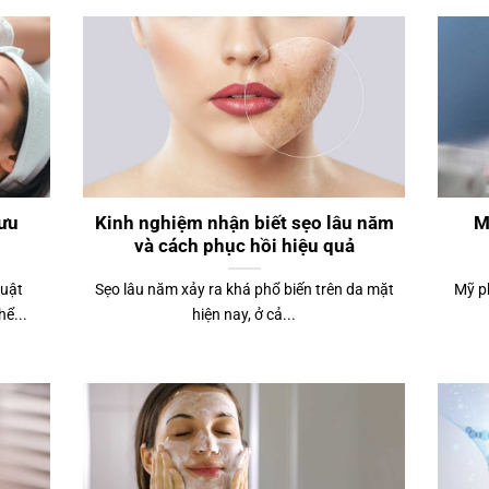
ưu
Kinh nghiệm nhận biết sẹo lâu năm
M
và cách phục hồi hiệu quả
huật
Sẹo lâu năm xảy ra khá phổ biến trên da mặt
Mỹ p
ể...
hiện nay, ở cả...