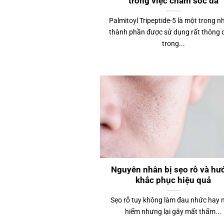
trong việc chăm sóc da
Palmitoyl Tripeptide-5 là một trong 
thành phần được sử dụng rất thông
trong...
Nguyên nhân bị sẹo rỗ và hư
khắc phục hiệu quả
Sẹo rỗ tuy không làm đau nhức hay 
hiểm nhưng lại gây mất thẩm...