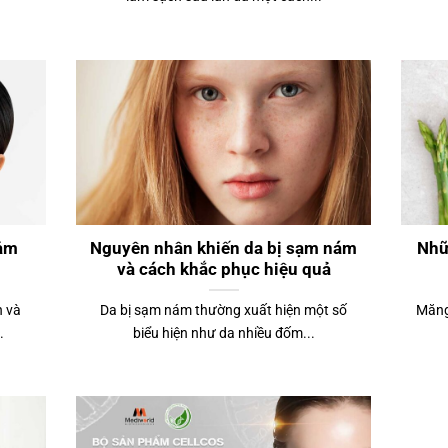
iảm
Nguyên nhân khiến da bị sạm nám
Nhữ
và cách khắc phục hiệu quả
 và
Da bị sạm nám thường xuất hiện một số
Măng
.
biểu hiện như da nhiều đốm...