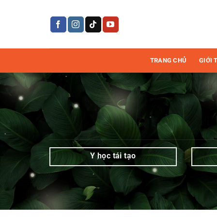
Bỏ
qua
Tin
nội
dung
tức
TRANG CHỦ
GIỚI 
|
Trang
9
trên
17
|
Y học tái tạo
Mediworld